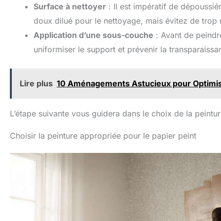
couleurs avec une
le
Surface à nettoyer
: Il est impératif de dépoussié
consistance beurrée et
ou 
doux dilué pour le nettoyage, mais évitez de trop 
offrir un excellent pouvoir
vot
couvrant pour les grandes
b
Application d’une sous-couche
: Avant de peindre
surfaces et les détails
fins. Ces peintures
uniformiser le support et prévenir la transparaissa
sèchent pour une belle
exc
finition brillante Matériaux
l
bruts de qualité
Lire plus
10 Aménagements Astucieux pour Optimise
supérieure respectueux
re
de l'environnement qui ne
bri
causent aucun effet nocif
co
sur notre belle planète
co
L’étape suivante vous guidera dans le choix de la peintur
bleue (certifié ASTM D-
DE 
4236 et EN71-3 (CE).
: C
Choisir la peinture appropriée pour le papier peint
Pigments riches et
s
éclatants, certifiés sûrs et
adh
non toxiques. Nous ne
sur
sommes pas seulement de
hau
qualité supérieure et
à m
respectueux de
pas
l'environnement, tout en
b
étant respectueux de
l'environnement. ! Parfait
s'e
pour le mélange : nos