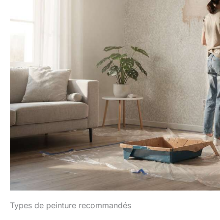
peintures acryliques se
LA
mélangent, superposent
L
et se mélangent
parfaitement pour
app
produire une gamme
d
infinie de nuances pour
toi
tout chef-d'œuvre. La
pl
haute densité de pigments
permet d'obtenir des
couleurs intenses et
i
résistantes à la lumière.
Chaque peinture a une
consistance épaisse
fantastique, à la fois fluide
ut
et épaisse, qui conservera
les marques de pinceau
d
ou de spatule et donnera à
int
votre travail une texture
ga
et une finition brillantes et
aux 
garantit que vos œuvres
etc
d'art résistent à l'épreuve
à 
du temps Polyvalence
qua
pour la plupart des
a
Types de peinture recommandés
techniques d'art et
d'a
d'artisanat et convient à la
no