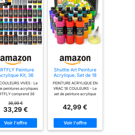
RTFLY Peinture
Shuttle Art Peinture
crylique Kit, 36
Acrylique, Set de 18
ouleurs × 60ml,
Couleurs Flacons
COULEURS VIVES : Le
PEINTURE ACRYLIQUE EN
vec 12 Pinceaux,
(250ml)
de peintures acryliques
VRAC 18 COULEURS - Le
n Toxique, Riche
RTFLY comprend 36
set de peinture acrylique
Pigmentée,
leurs. Chaque couleur
18 couleurs Shuttle Art
Peintures pour
36,99 €
tient 60 ml. Comprend
contient 18 couleurs
42,99 €
butant et Artiste
33,29 €
couleurs classiques, 2
couramment utilisées.
ur Papier, Roche,
leurs métalliques (or,
Chaque bouteille contient
ois, céramique,
ent). Chaque peinture
250ml de peinture en
Tissu
ne consistance épaisse
grand volume, idéale pour
tastique qui retiendra
les artistes, les débutants,