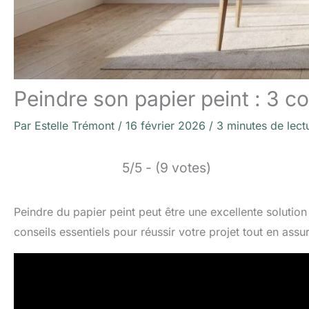
Peindre son papier peint : 3 co
Par
Estelle Trémont
/
16 février 2026
/
3 minutes de lect
5/5 - (9 votes)
Peindre du papier peint peut être une excellente solution p
conseils essentiels pour réussir votre projet tout en assu