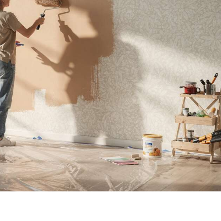
RGEMENT UTILISÉES :
décoloration, adaptées à
a peinture acrylique
la plupart des surfaces
ARTFLY peut être
comme le verre, les
liquée sur une variété
roches, les clous, les
e surfaces comme la
murs, la toile, le cuir, la
le, le bois, le verre, le
céramique, le bois,
astique, le métal et la
l'argile, l'artisanat et plus
pierre. Ils sont
encore, parfait pour les
permanents,
amateurs d'art, les
mperméables et ne se
artistes professionnels,
décolorent pas. Ils
les étudiants, etc NON-
conviennent donc
TOXIQUE ET CERTIFIÉ -
également à une
Conforme aux normes
ilisation en extérieur,
américaines ASTM D-
ajoutant une touche
4236 et EN71-3, non
écorative aux murs
toxique et sans acide, sûr
érieurs/extérieurs, aux
et adapté à tous les âges
rnitures, aux portes,
GARANTIE DE SERVICE -
meubles, à l'artisanat,
Votre satisfaction est
. SÉCURITÉ : Fabriqués
notre priorité absolue,
partir de pigments de
veuillez vous rassurer en
lité et conçus pour les
achetant nos produits. Si
rtistes, les amateurs
vous n'êtes pas satisfait
rt et les étudiants. Sûr,
de nos produits ou si vous
n toxique, sans acide,
avez des questions,