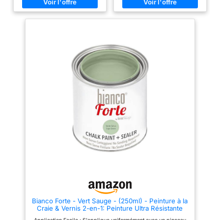
Formule à base d'eau, adhère à
texture crémeuse et homogène
tous les matériaux et ne laisse
et convainquent par leur
pas de traces de pinceau Haute
luminosité et leur profondeur de
Performance : Sèche en 4
couleur exceptionnelles ainsi
heures avec une couverture
qu'une très bonne opacité
moyenne de 16-18 m² par litre
Résistance à la lumière : les
sur surfaces lisses
peintures acryliques sont
résistantes au vieillissement et
ne jaunissent pas, seuls des
pigments avec une résistance à
la lumière élevée ou élevée ont
été sélectionnés Supports de
peinture : les couleurs adhèrent
à tous les supports de peinture
sans graisse et sans poussière,
par exemple : papier, carton,
bois, tissu, plastique, verre,
métal Fabriqué en Europe -
Lefranc Bourgeois respecte les
besoins des artistes et produit
des couleurs selon des normes
de qualité élevées dans ses
propres usines en France
Bianco Forte - Vert Sauge - (250ml) - Peinture à la
Craie & Vernis 2-en-1: Peinture Ultra Résistante
pour Meubles, Armoires, Murs & Portes -