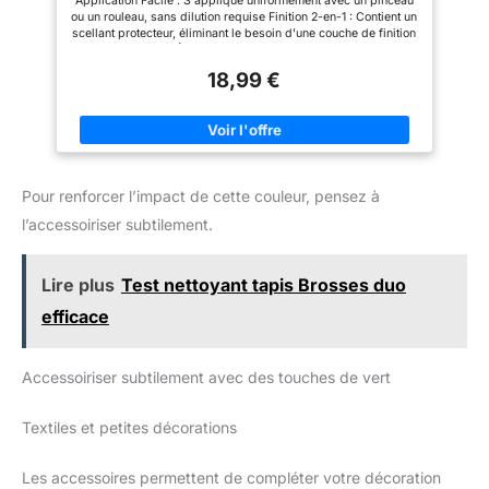
Application Facile : S'applique uniformément avec un pinceau
Séchage Rapide, Intérieur/Extérieur, Finition Mate
ou un rouleau, sans dilution requise Finition 2-en-1 : Contient un
scellant protecteur, éliminant le besoin d'une couche de finition
supplémentaire Écologique & Polyvalent : Formule à base
d'eau, adhère à tous les matériaux et ne laisse pas de traces
18,99 €
de pinceau Haute Performance : Sèche en 4 heures avec une
couverture moyenne de 16-18 m² par litre sur surfaces lisses
Pour renforcer l’impact de cette couleur, pensez à
l’accessoiriser subtilement.
Lire plus
Test nettoyant tapis Brosses duo
efficace
Accessoiriser subtilement avec des touches de vert
Textiles et petites décorations
Les accessoires permettent de compléter votre décoration