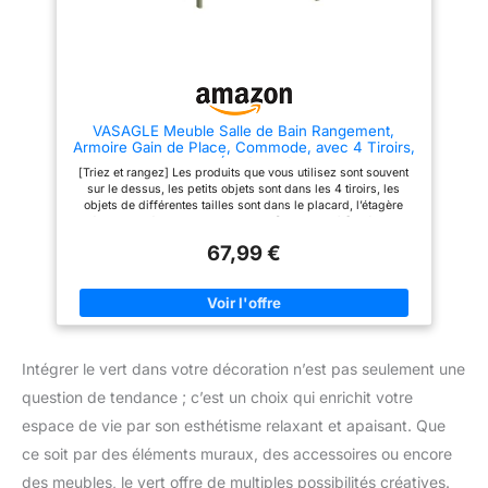
différentes pour répondre à
une touche d’élégance
divers besoins de rangement.
【INSTALLATION FACILE】
Construction durable : Fabriqué
Grâce aux instructions claires et
en panneau de fibres à densité
faciles à comprendre et aux
moyenne (MDF) massif pour
pièces numérotées, vous
une structure plate et stable.
pouvez assembler facilement
ce meuble
VASAGLE Meuble Salle de Bain Rangement,
Armoire Gain de Place, Commode, avec 4 Tiroirs,
Placard avec Porte, Étagère Réglable, 30 x 55 x
[Triez et rangez] Les produits que vous utilisez sont souvent
82 cm, Vert Forêt LHC041C02
sur le dessus, les petits objets sont dans les 4 tiroirs, les
objets de différentes tailles sont dans le placard, l’étagère
intérieur est réglable sur 3 hauteurs [Stable & sûr] Grâce aux
panneaux MDF robustes, ce meuble de salle de bain est solide
67,99 €
et stable. Le kit anti-basculement fourni assurent plus de
stabilité et de sécurité [Spacieuse et compacte] Cette armoire
de rangement occupe une surface au sol de 30 x 55 cm et
pourtant elle offre suffisamment d'espace de rangement. Cette
commode vous permet d'utiliser au mieux l'espace de votre
salle de bain grâce à son format compact [Somptueuse
apparence] Avec un vert forêt élégant et un design minimaliste,
Intégrer le vert dans votre décoration n’est pas seulement une
ce meuble de rangement est à la fois simple et plein de
caractère, il s'intègre facilement dans votre intérieur, dans
question de tendance ; c’est un choix qui enrichit votre
votre salle de bain, le salon ou le couloir [Montage facile] Pas
de panique pour le montage ! Grâce aux pièces numérotées et
espace de vie par son esthétisme relaxant et apaisant. Que
aux instructions illustrées, vous pouvez monter ce placard de
rangement rapidement
ce soit par des éléments muraux, des accessoires ou encore
des meubles, le vert offre de multiples possibilités créatives.