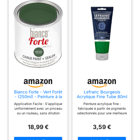
Bianco Forte - Vert Forêt
Lefranc Bourgeois
- (250ml) - Peinture à la
Acrylique Fine Tube 80ml
Craie & Vernis 2-en-1:
Vert Moyen
Application Facile : S'applique
Peinture acrylique fine :
Peinture Ultra Résistante
uniformément avec un pinceau
fabriquée à partir de pigments
pour Meubles, Armoires,
ou un rouleau, sans dilution
sélectionnés pour une meilleure
Murs & Portes - Séchage
requise Finition 2-en-1 : Contient
tenue des couleurs et une
Rapide,
un scellant protecteur, éliminant
brillance optimales dans le
Intérieur/Extérieur,
18,99 €
3,59 €
le besoin d'une couche de
domaine de l'art, du design et
Finition Mate
finition supplémentaire
des loisirs Couleurs vives : les
Écologique & Polyvalent :
couleurs se distinguent par leur