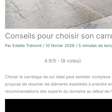
Conseils pour choisir son carr
Par
Estelle Trémont
/
10 février 2026
/
5 minutes de lect
4.9/5 - (8 votes)
Choisir le carrelage de sol idéal peut sembler complexe e
propose de résumer les éléments essentiels à prendre en
recommandations des experts du domaine au début de l