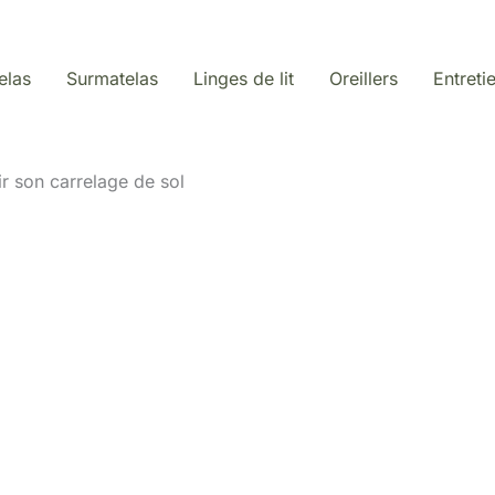
elas
Surmatelas
Linges de lit
Oreillers
Entreti
ir son carrelage de sol