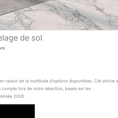
elage de sol
ure
n raison de la multitude d’options disponibles. Cet article 
 compte lors de votre sélection, basés sur les
’année 2026.