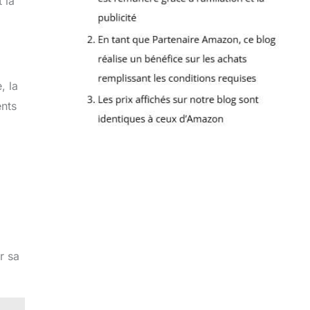
 la
, la
ents
r sa