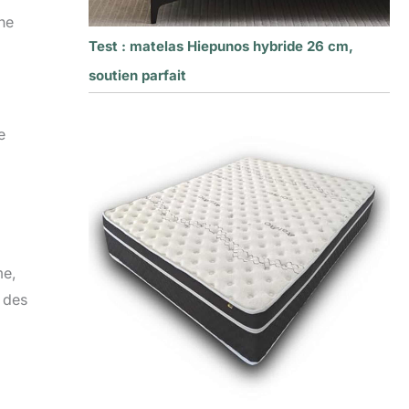
ne
Test : matelas Hiepunos hybride 26 cm,
soutien parfait
e
me,
 des