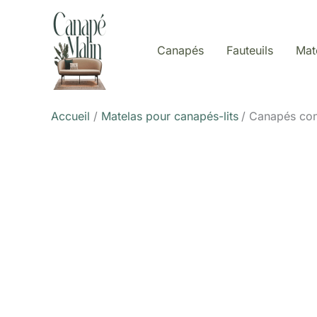
Aller
au
contenu
Canapés
Fauteuils
Mat
Accueil
Matelas pour canapés-lits
Canapés conv