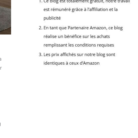
a
r
g