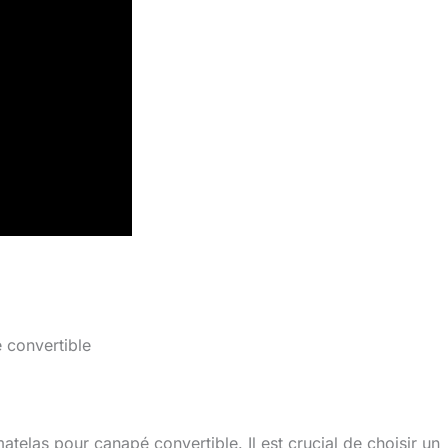
é convertible
matelas pour canapé convertible. Il est crucial de choisir un