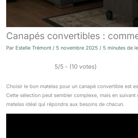
Canapés convertibles : commen
Par
Estelle Trémont
/
5 novembre 2025
/
5 minutes de l
5/5 - (10 votes)
Choisir le bon matelas pour un canapé convertible est ess
Cette sélection peut sembler complexe, mais en suivant qu
matelas idéal qui répondra aux besoins de chacun.