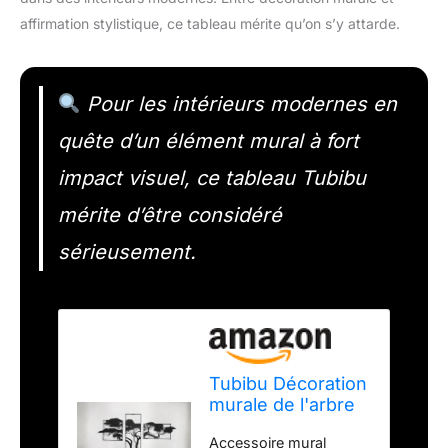
affirmation stylistique, ce tableau mérite qu’on s’y attarde.
Pour les intérieurs modernes en
quête d’un élément mural à fort
impact visuel, ce tableau Tubibu
mérite d’être considéré
sérieusement.
Tubibu Décoration
murale de l'arbre
de vie, tableau
Accessoire mural
mural en métal