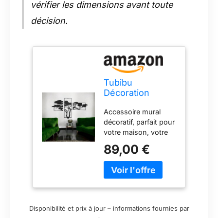
vérifier les dimensions avant toute
décision.
Tubibu
Décoration
murale de l'arbre
Accessoire mural
de vie, tableau
décoratif, parfait pour
mural en métal
votre maison, votre
noir, décoration
bureau. Matériau :
murale moderne
89,00 €
acier 1,5 mm, 100 %
pour la maison,
métal Le produit se
autocollant
tient à 1,5 cm du mur.
mural, images
Dimensions du
pour la maison,
produit : 60 x 110 x
le bureau, la
0,5 cm ; 2,1 kg
chambre à
Disponibilité et prix à jour – informations fournies par
coucher, le salon