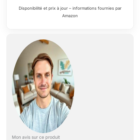
0,5 cm ; 2,1 kg
chambre à
Disponibilité et prix à jour – informations fournies par
coucher, le salon
Amazon
Mon avis sur ce produit