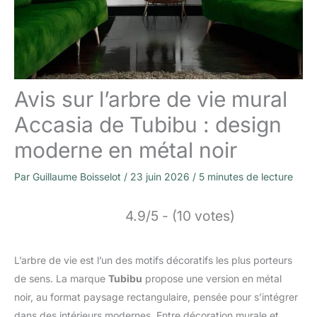
Avis sur l’arbre de vie mural
Accasia de Tubibu : design
moderne en métal noir
Par
Guillaume Boisselot
/
23 juin 2026
/
5 minutes de lecture
4.9/5 - (10 votes)
L’arbre de vie est l’un des motifs décoratifs les plus porteurs
de sens. La marque
Tubibu
propose une version en métal
noir, au format paysage rectangulaire, pensée pour s’intégrer
dans des intérieurs modernes. Entre décoration murale et