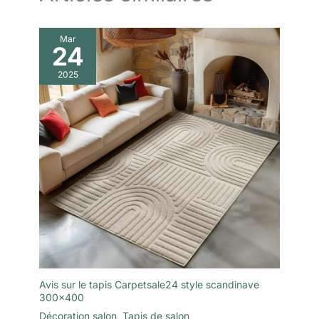
Mar
24
2025
Avis sur le tapis Carpetsale24 style scandinave
300×400
Décoration salon
,
Tapis de salon