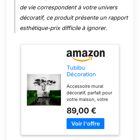
de vie correspondent à votre univers
décoratif, ce produit présente un rapport
esthétique-prix difficile à ignorer.
Tubibu
Décoration
murale de l'arbre
Accessoire mural
de vie, tableau
décoratif, parfait pour
mural en métal
votre maison, votre
noir, décoration
bureau. Matériau :
murale moderne
89,00 €
acier 1,5 mm, 100 %
pour la maison,
métal Le produit se
autocollant
tient à 1,5 cm du mur.
mural, images
Dimensions du
pour la maison,
produit : 60 x 110 x
le bureau, la