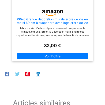
même les cadeaux de Noël pour
amateurs de décoration, les
amis et famille. Scène
familles ou les amis pour des
largement utilisée : la
occasions spéciales :
décoration murale en métal de
anniversaire, mariage, Noël ou
l'arbre généalogique convient
pendaison de crémaillère. Une
RPixc Grande décoration murale arbre de vie en
pour décorer les murs du salon,
œuvre d'art unique qui
métal 60 cm à suspendre avec logo arbre de vie
de la chambre, du couloir, de la
apportera chaleur et caractère à
convient pour bureau, chambre, salon, décoration
cuisine, du balcon, du patio, du
n'importe quel espace.
Arbre de vie : Cette sculpture murale est conçue avec la
murale extérieure
porche et du bureau. Parfait
silhouette d'un arbre et la décoration murale noire est
également pour l'art mural d'une
superbement fabriquée pour incorporer la beauté de la nature
ferme.
et le symbole de la vie des arbres dans cette belle décoration.
Excellente qualité : ce revêtement noir en forme d'arbre de vie
32,00 €
ne se décolore pas, prévient la rouille ou les dommages,
convient pour une utilisation intérieure ou extérieure. Le
panneau est fabriqué en métal robuste. De haute qualité Usage
étendu : La décoration généalogique convient pour décorer les
murs des salons, des chambres, des couloirs, des cuisines,
des balcons, des terrasses, des vérandas et des bureaux.
C'est également parfait pour l'art mural de jardin de ferme.
Facile à installer : la sculpture murale en fer forgé est élégante
et attrayante, vous pouvez l'accrocher en quelques minutes.
Bien conçu et de poids moyen, pas besoin de vous soucier de
la façon de l'installer. Superbe idée cadeau : cette plaque
s'adapte à de nombreux espaces. Parfait pour une pendaison
de crémaillère, un anniversaire, des cadeaux d'anniversaire ou
même des cadeaux de Noël pour les amis et la famille.
Articles similaires