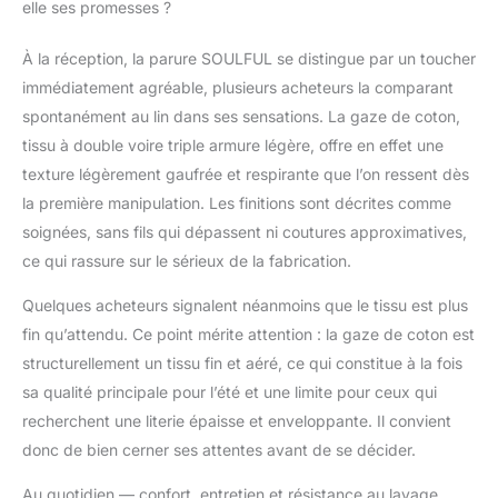
elle ses promesses ?
à tous les âges !
【Procédé de Lavage
À la réception, la parure SOULFUL se distingue par un toucher
au Sable】Le housse
immédiatement agréable, plusieurs acheteurs la comparant
de couette tissu a été
traité avec un procédé
spontanément au lin dans ses sensations. La gaze de coton,
spécial. Cela lui donne
tissu à double voire triple armure légère, offre en effet une
un toucher qui
texture légèrement gaufrée et respirante que l’on ressent dès
ressemble un peu à
la première manipulation. Les finitions sont décrites comme
celui du lin. La surface
soignées, sans fils qui dépassent ni coutures approximatives,
est structurée et n'a
pas besoin d'être
ce qui rassure sur le sérieux de la fabrication.
repassée pour
conserver sa texture.
Quelques acheteurs signalent néanmoins que le tissu est plus
Facile à entretenir.
fin qu’attendu. Ce point mérite attention : la gaze de coton est
【Fermeture Éclair
structurellement un tissu fin et aéré, ce qui constitue à la fois
Invisible et 4 Attaches
sa qualité principale pour l’été et une limite pour ceux qui
d'angle】Cette
SOULFUL housse de
recherchent une literie épaisse et enveloppante. Il convient
couette une Fermeture
donc de bien cerner ses attentes avant de se décider.
éclair cachée et 4
attaches d'angle. La
Au quotidien — confort, entretien et résistance au lavage