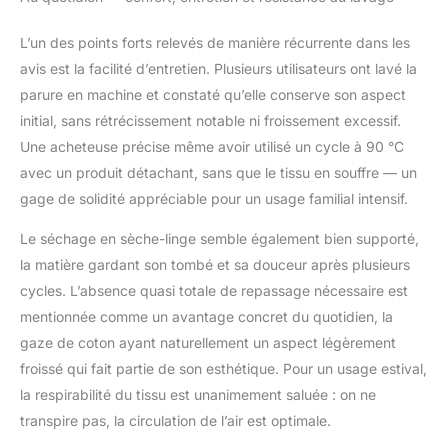
fermeture éclair facilite
le chargement et le
L’un des points forts relevés de manière récurrente dans les
déchargement du
avis est la facilité d’entretien. Plusieurs utilisateurs ont lavé la
couvre-lit. Les 4
parure en machine et constaté qu’elle conserve son aspect
attaches d'angle
permettent de fixer la
initial, sans rétrécissement notable ni froissement excessif.
couette sous le
Une acheteuse précise même avoir utilisé un cycle à 90 °C
couvre-lit. 【Sécurité et
avec un produit détachant, sans que le tissu en souffre — un
Protection de
gage de solidité appréciable pour un usage familial intensif.
Environnement】
SOULFUL Literie est
Le séchage en sèche-linge semble également bien supporté,
fabriquée dans des
la matière gardant son tombé et sa douceur après plusieurs
usines conformes à
l'OEKO-TEX Standard
cycles. L’absence quasi totale de repassage nécessaire est
100, un système de
mentionnée comme un avantage concret du quotidien, la
certification
gaze de coton ayant naturellement un aspect légèrement
indépendant qui
froissé qui fait partie de son esthétique. Pour un usage estival,
garantit que les textiles
répondent à des
la respirabilité du tissu est unanimement saluée : on ne
normes élevées de
transpire pas, la circulation de l’air est optimale.
sécurité et