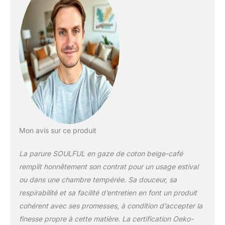
âges ! 【Procédé de
Lavage au Sable】Le
housse de couette
tissu a été traité avec
un procédé spécial.
Cela lui donne un
toucher qui
ressemble un peu à
celui du lin. La
surface est
structurée et n'a pas
besoin d'être
repassée pour
Mon avis sur ce produit
conserver sa texture.
Facile à entretenir.
La parure SOULFUL en gaze de coton beige-café
【Fermeture Éclair
remplit honnêtement son contrat pour un usage estival
Invisible et 4
ou dans une chambre tempérée. Sa douceur, sa
Attaches d'angle】
respirabilité et sa facilité d’entretien en font un produit
Cette SOULFUL
housse de couette
cohérent avec ses promesses, à condition d’accepter la
une Fermeture éclair
finesse propre à cette matière. La certification Oeko-
cachée et 4 attaches