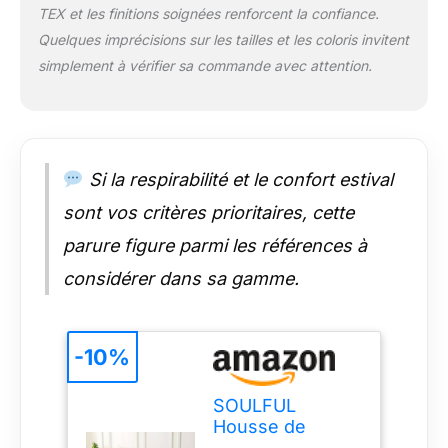
TEX et les finitions soignées renforcent la confiance.
d'angle. La fermeture
Quelques imprécisions sur les tailles et les coloris invitent
éclair facilite le
chargement et le
simplement à vérifier sa commande avec attention.
déchargement du
couvre-lit. Les 4
attaches d'angle
permettent de fixer la
couette sous le
Si la respirabilité et le confort estival
couvre-lit. 【Sécurité
et Protection de
sont vos critères prioritaires, cette
Environnement】
parure figure parmi les références à
SOULFUL Literie est
fabriquée dans des
considérer dans sa gamme.
usines conformes à
l'OEKO-TEX Standard
100, un système de
-10%
certification
indépendant qui
garantit que les
SOULFUL
textiles répondent à
Housse de
des normes élevées
Couette