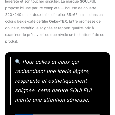
légèreté et son toucher singulier. La marque
SOULFUL
propose ici une parure complète — housse de couette
220×240 cm et deux taies d’oreiller 65×65 cm — dans un
coloris beige-café certifié
Oeko-TEX
. Entre promesse de
douceur, esthétique soignée et rapport qualité-prix à
examiner de près, voici ce que révèle un test attentif de ce
produit.
Pour celles et ceux qui
recherchent une literie légère,
respirante et esthétiquement
soignée, cette parure SOULFUL
mérite une attention sérieuse.