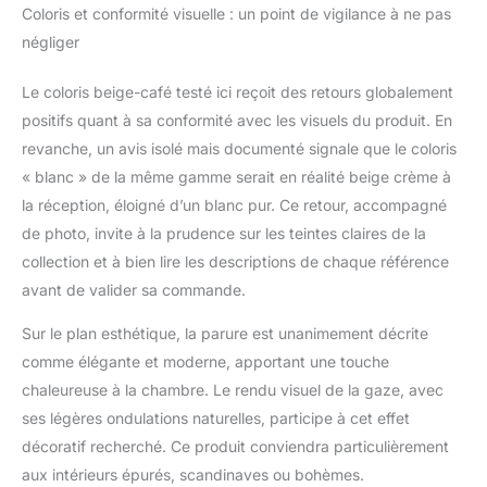
d'environnement.
Coloris et conformité visuelle : un point de vigilance à ne pas
【Emballage et Service
négliger
Après-Vente】
N'hésitez pas à nous
Le coloris beige-café testé ici reçoit des retours globalement
contacter en cas de
positifs quant à sa conformité avec les visuels du produit. En
problème. Nous ferons
de notre mieux pour
revanche, un avis isolé mais documenté signale que le coloris
vous aider jusqu'à ce
« blanc » de la même gamme serait en réalité beige crème à
que vous soyez
la réception, éloigné d’un blanc pur. Ce retour, accompagné
satisfait. SOULFUL
de photo, invite à la prudence sur les teintes claires de la
parure de housse de
couette ensemble
collection et à bien lire les descriptions de chaque référence
comprend 1 housse de
avant de valider sa commande.
couette 220x240 cm
et 2 Taie d'oreiller
Sur le plan esthétique, la parure est unanimement décrite
65x65 cm. Cette
comme élégante et moderne, apportant une touche
housse de couette est
chaleureuse à la chambre. Le rendu visuel de la gaze, avec
livré dans un bel
emballage, également
ses légères ondulations naturelles, participe à cet effet
un excellent cadeau
décoratif recherché. Ce produit conviendra particulièrement
pour les mariages, les
aux intérieurs épurés, scandinaves ou bohèmes.
anniversaires, les