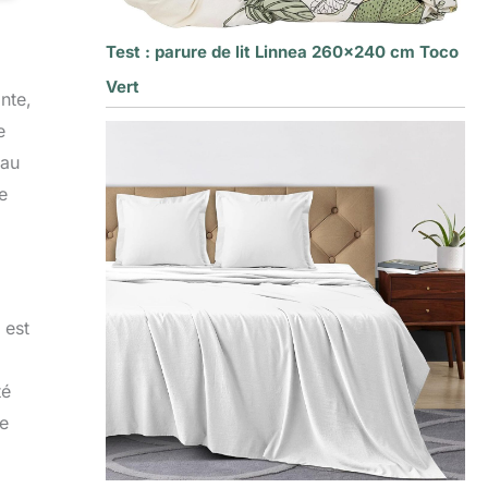
Test : parure de lit Linnea 260×240 cm Toco
Vert
nte,
e
iau
e
 est
té
me