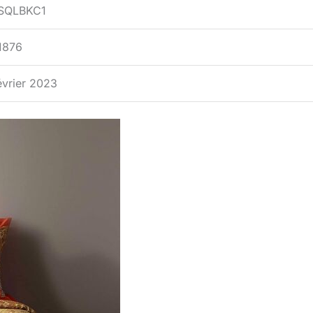
SQLBKC1
1876
évrier 2023