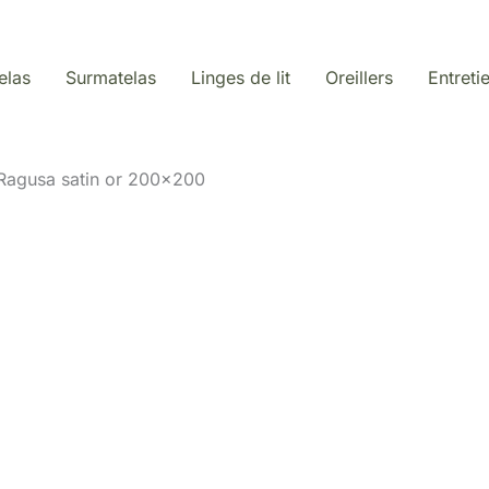
elas
Surmatelas
Linges de lit
Oreillers
Entreti
i Ragusa satin or 200×200