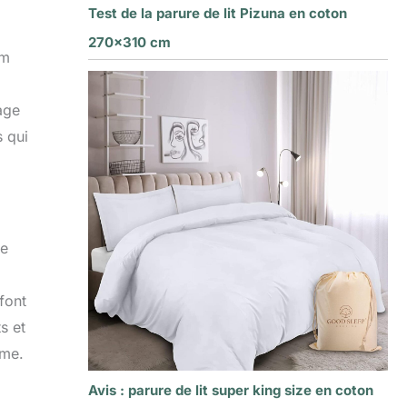
Test de la parure de lit Pizuna en coton
270×310 cm
cm
age
s qui
ue
font
s et
mme.
Avis : parure de lit super king size en coton