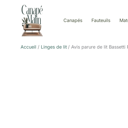
Aller
au
contenu
Canapés
Fauteuils
Mat
Accueil
Linges de lit
Avis parure de lit Bassett