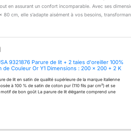
tout en assurant un confort incomparable. Avec ses dimens
x 80 cm, elle s’adapte aisément à vos besoins, transforman
SA 9321876 Parure de lit + 2 taies d'oreiller 100%
n de Couleur Or Y1 Dimensions : 200 x 200 + 2 K
re de lit en satin de qualité supérieure de la marque italienne
osée à 100 % de satin de coton pur (110 fils par cm²) et se
 motif de bon goût La parure de lit élégante comprend une
 de 200 x 200 cm et deux taies d'oreiller de 80 x 80 cm La
ante convainc par son tissu soyeux Veuillez noter qu'il peut y
nces de motif dans les housses de coussin supplémentaires, car
 individuellement à partir de la parure de lit Elle est lavable à 60
he-linge. Elle se caractérise par sa facilité d'entretien
repassage est autorisé à température moyenne (max. 150 °C