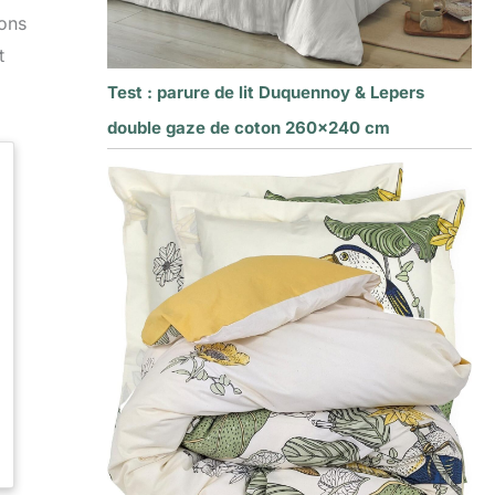
ions
t
Test : parure de lit Duquennoy & Lepers
double gaze de coton 260×240 cm