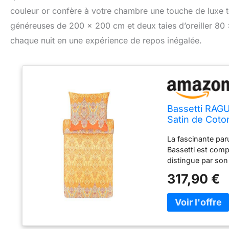
couleur or confère à votre chambre une touche de luxe 
généreuses de 200 x 200 cm et deux taies d’oreiller 80 
chaque nuit en une expérience de repos inégalée.
Bassetti RAGU
Satin de Coto
80 x 80 cm
La fascinante paru
Bassetti est comp
distingue par son
housse de couette
317,90 €
parure de lit élég
avoir des différe
elles sont cousues
°C et passe au sèc
particulière. Le 