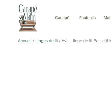
Aller
au
contenu
Canapés
Fauteuils
Mat
Accueil
Linges de lit
Avis : linge de lit Bassett