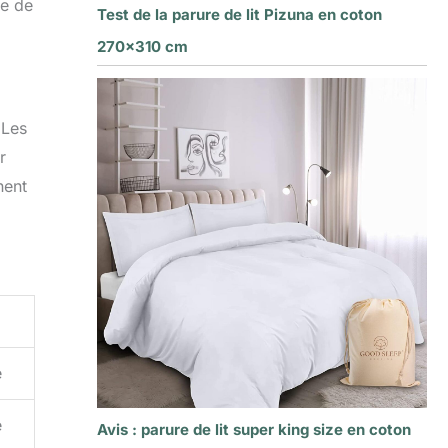
ce de
Test de la parure de lit Pizuna en coton
270×310 cm
 Les
r
nent
é
é
Avis : parure de lit super king size en coton