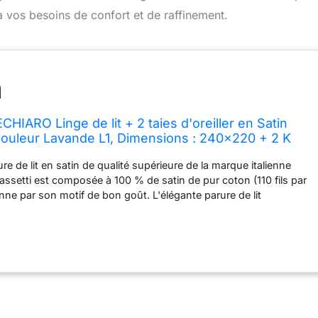
 vos besoins de confort et de raffinement.
HIARO Linge de lit + 2 taies d'oreiller en Satin
ouleur Lavande L1, Dimensions : 240x220 + 2 K
29118
re de lit en satin de qualité supérieure de la marque italienne
setti est composée à 100 % de satin de pur coton (110 fils par
nne par son motif de bon goût. L'élégante parure de lit
sse de couette de 240x220 cm et deux taies d'oreiller de
arure de lit élégante séduit par son tissu soyeux. Veuillez noter
 des différences de motif pour les taies d'oreiller supplémentaires,
ues individuellement à partir des tissus de la parure de lit. Il est
s et passe au sèche-linge. Il se caractérise par sa facilité
culière. Le repassage est autorisé à température moyenne (max.