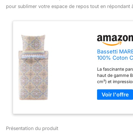
pour sublimer votre espace de repos tout en répondant à
Bassetti MAREC
100% Coton C
80x80 cm 93
La fascinante paru
haut de gamme Bas
cm²) et impressio
comprend une hou
80x80 cm. Cette p
qu'il peut y avoir
car elles sont cous
lavable à 60 degré
d'entretien parti
150 °C)"
Présentation du produit