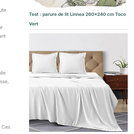
ute
Test : parure de lit Linnea 260×240 cm Toco
Vert
ur
ant
 de
isse,
. Ces