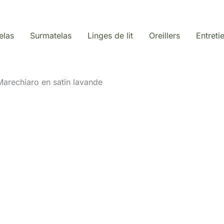
elas
Surmatelas
Linges de lit
Oreillers
Entreti
i Marechiaro en satin lavande