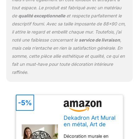
tout espace. Le produit est fabriqué avec un matériau
de
qualité exceptionnelle
et respecte parfaitement le
descriptif fourni. Avec sa taille imposante de 88×90 cm,
il attire le regard et embellit chaque mur. Toutefois, j’ai
noté une faiblesse concernant le
service de livraison
,
mais cela n’entache en rien la satisfaction générale. En
somme, cette pièce allie esthétique et qualité, ce qui en
fait un must-have pour toute décoration intérieure
raffinée.
-5%
Dekadron Art Mural
en métal, Art de
l'arbre de Vie, Signe
Décoration murale en
de Famille Arbre