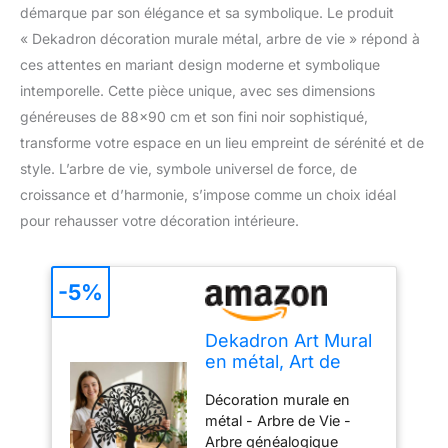
démarque par son élégance et sa symbolique. Le produit
« Dekadron décoration murale métal, arbre de vie » répond à
ces attentes en mariant design moderne et symbolique
intemporelle. Cette pièce unique, avec ses dimensions
généreuses de 88×90 cm et son fini noir sophistiqué,
transforme votre espace en un lieu empreint de sérénité et de
style. L’arbre de vie, symbole universel de force, de
croissance et d’harmonie, s’impose comme un choix idéal
pour rehausser votre décoration intérieure.
-5%
Dekadron Art Mural
en métal, Art de
l'arbre de Vie, Signe
Décoration murale en
de Famille Arbre
métal - Arbre de Vie -
90x90cm noir
Arbre généalogique