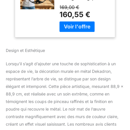
(88x90cm) **
169,00 €
Revêtement en poudre
160,55 €
statique texturé . Acier
de 2 mm. ** Le produit
est à 2 cm du mur. **
Facile à accrocher au
crochet à l'arrière. Il suffit
d'un clou sur le mur, pas
Design et Esthétique
besoin de processus de
montage
Lorsqu’il s’agit d’ajouter une touche de sophistication à un
supplémentaire.
espace de vie, la décoration murale en métal Dekadron,
représentant l’arbre de vie, se distingue par son design
élégant et intemporel. Cette pièce artistique, mesurant 88,9 x
88,9 cm, est réalisée avec un soin extrême, comme en
témoignent les coups de pinceau raffinés et la finition en
poudre qui recouvre le métal. Le noir mat de l’œuvre
contraste magnifiquement avec des murs de couleur claire,
créant un effet visuel saisissant. Les nombreux avis clients