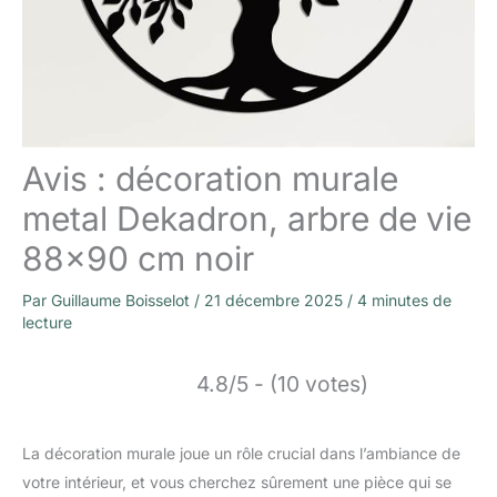
Avis : décoration murale
metal Dekadron, arbre de vie
88×90 cm noir
Par
Guillaume Boisselot
/
21 décembre 2025
/
4 minutes de
lecture
4.8/5 - (10 votes)
La décoration murale joue un rôle crucial dans l’ambiance de
votre intérieur, et vous cherchez sûrement une pièce qui se