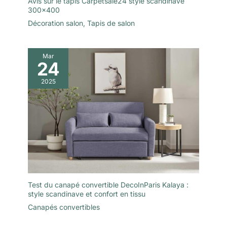
Avis sur le tapis Carpetsale24 style scandinave
300×400
Décoration salon
,
Tapis de salon
Mar
24
2025
Test du canapé convertible DecoInParis Kalaya :
style scandinave et confort en tissu
Canapés convertibles