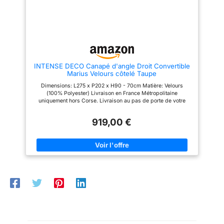
associée à son système de
associée à son système de
ressorts offre un soutien
ressorts offre un soutien
durable et un confort optimal à
durable et un confort optimal à
chaque assise Pour tous les
chaque assise Pour tous les
modes de vie : Ce canapé
modes de vie : Ce canapé
modulable s’intègre dans un
modulable s’intègre dans un
salon, un appartement, une
salon, un appartement, une
chambre ou une chambre
chambre ou une chambre
INTENSE DECO Canapé d'angle Droit Convertible
d’amis, là où se partagent rires
d’amis, là où se partagent rires
Marius Velours côtelé Taupe
et moments passés ensemble
et moments passés ensemble
Dimensions: L275 x P202 x H90 - 70cm Matière: Velours
(100% Polyester) Livraison en France Métropolitaine
uniquement hors Corse. Livraison au pas de porte de votre
domicile (rez-de-chaussée).
919,00 €