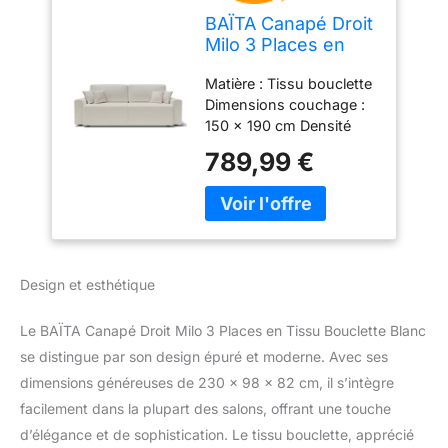
BAÏTA Canapé Droit
Milo 3 Places en
Tissu Bouclette
Matière : Tissu bouclette
Blanc
Dimensions couchage :
150 x 190 cm Densité
assise : 30kg/m3
789,99 €
Dimensions des colis :
192 x 83 x 56 cm / 90 x
56 x 38 cm
Design et esthétique
Le BAÏTA Canapé Droit Milo 3 Places en Tissu Bouclette Blanc
se distingue par son design épuré et moderne. Avec ses
dimensions généreuses de 230 x 98 x 82 cm, il s’intègre
facilement dans la plupart des salons, offrant une touche
d’élégance et de sophistication. Le tissu bouclette, apprécié