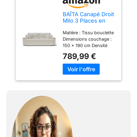
BAÏTA Canapé Droit
Milo 3 Places en
Tissu Bouclette
Matière : Tissu bouclette
Blanc
Dimensions couchage :
150 x 190 cm Densité
assise : 30kg/m3
789,99 €
Dimensions des colis :
192 x 83 x 56 cm / 90 x
56 x 38 cm