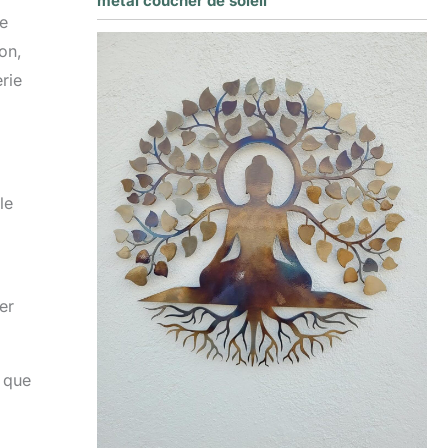
métal coucher de soleil
de
on,
rie
le
er
 que