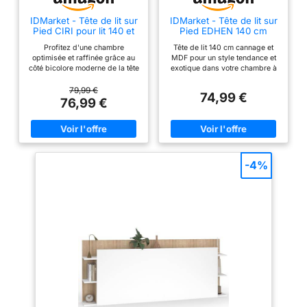
IDMarket - Tête de lit sur
IDMarket - Tête de lit sur
Pied CIRI pour lit 140 et
Pied EDHEN 140 cm
160 cm Bois et Noir
cannage et Bois
Profitez d'une chambre
Tête de lit 140 cm cannage et
optimisée et raffinée grâce au
MDF pour un style tendance et
côté bicolore moderne de la tête
exotique dans votre chambre à
de lit CIRI Profitez de la grande
coucher Profitez du design
étagère du dessus pour
symétrique en cannage qui
79,99 €
74,99 €
entreposer vos livres ou vos
apportera du cachet à la
76,99 €
objets déco avec style Gardez
décoration de votre chambre
vos objets personnels à portée
Tête de lit à la fois gain de
de main grâce aux étagères
place et facile à installer grâce
intégrées latérales Tête de lit
aux fixations murales fournies
adaptable pour des sommiers
Tête de lit 140 cm au look
de 140 à 160 cm, style épuré et
bohème et naturel idéal pour les
-4%
facile à installer Dimensions
lits de 140 cm Dimensions
globales : L. 195 x l. 21,5 x H. 80
globales : L.140 x l.3 x H.109 cm
cm - Dimensions planche
- Hauteur des pieds : 49 cm
centrale : L. 165 x H. 70 cm