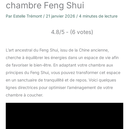
chambre Feng Shui
Par
Estelle Trémont
/
21 janvier 2026
/
4 minutes de lecture
4.8/5 - (6 votes)
L’art ancestral du Feng Shui, issu de la Chine ancienne,
cherche à équilibrer les énergies dans un espace de vie afin
de favoriser le bien-être. En adaptant votre chambre aux
principes du Feng Shui, vous pouvez transformer cet espace
en un sanctuaire de tranquillité et de repos. Voici quelques
lignes directrices pour optimiser l’aménagement de votre
chambre à coucher.