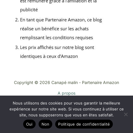
Copyright © 2026 Canapé malin - Partenaire Amazon
A propos
Contact
Nous utilisons des cookies pour vous garantir la meilleure
Plan du site
expérience sur notre site web. Si vous continuez à utiliser ce
site, nous supposerons que vous en êtes satisfait.
Mentions légales
Politique de confidentialité
Oui
Non
Politique de confidentialité