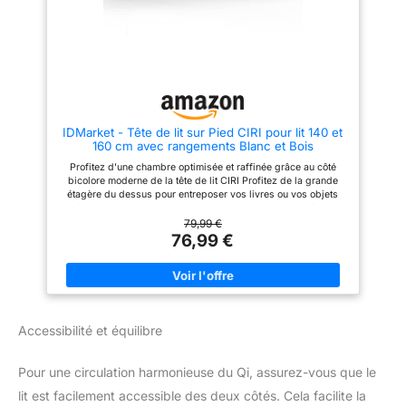
IDMarket - Tête de lit sur Pied CIRI pour lit 140 et
160 cm avec rangements Blanc et Bois
Profitez d'une chambre optimisée et raffinée grâce au côté
bicolore moderne de la tête de lit CIRI Profitez de la grande
étagère du dessus pour entreposer vos livres ou vos objets
déco avec style Gardez vos objets personnels à portée de
main grâce aux étagères intégrées latérales Tête de lit
79,99 €
adaptable pour des sommiers de 140 à 160 cm, style épuré et
76,99 €
facile à installer Dimensions globales : L. 195 x l. 21,5 x H. 80
cm - Dimensions planche centrale : L. 165 x H. 70 cm
Accessibilité et équilibre
Pour une circulation harmonieuse du Qi, assurez-vous que le
lit est facilement accessible des deux côtés. Cela facilite la