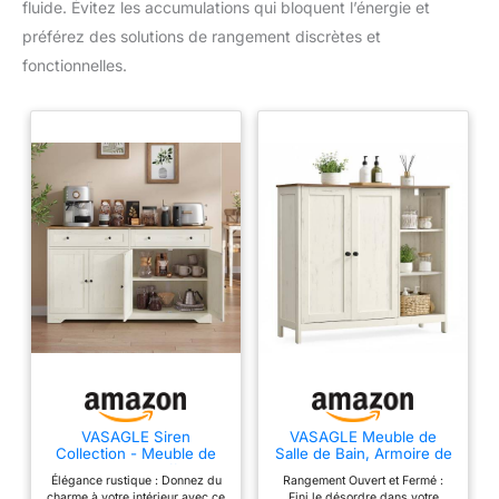
fluide. Évitez les accumulations qui bloquent l’énergie et
préférez des solutions de rangement discrètes et
fonctionnelles.
VASAGLE Siren
VASAGLE Meuble de
Collection - Meuble de
Salle de Bain, Armoire de
Rangement, Buffet de
Rangement, avec 2
Élégance rustique : Donnez du
Rangement Ouvert et Fermé :
Cuisine, Style Maison de
Portes, Compartiments
charme à votre intérieur avec ce
Fini le désordre dans votre