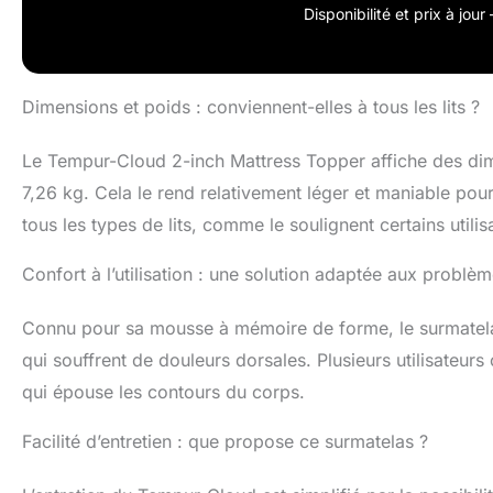
qui ne vous déce
Disponibilité et prix à jou
instantanément 
emballé dans un
Dimensions et poids : conviennent-elles à tous les lits ?
Le Tempur-Cloud 2-inch Mattress Topper affiche des di
7,26 kg. Cela le rend relativement léger et maniable pour
tous les types de lits, comme le soulignent certains utilis
Confort à l’utilisation : une solution adaptée aux problè
Connu pour sa mousse à mémoire de forme, le surmatela
qui souffrent de douleurs dorsales. Plusieurs utilisateurs
qui épouse les contours du corps.
Facilité d’entretien : que propose ce surmatelas ?