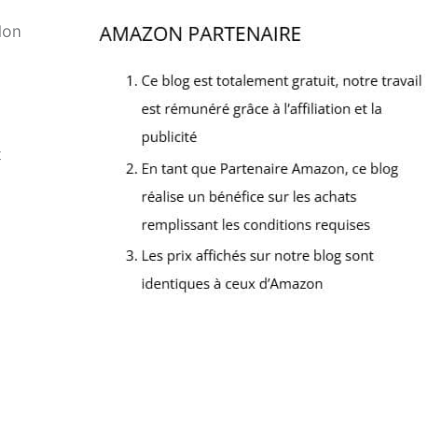
lon
t