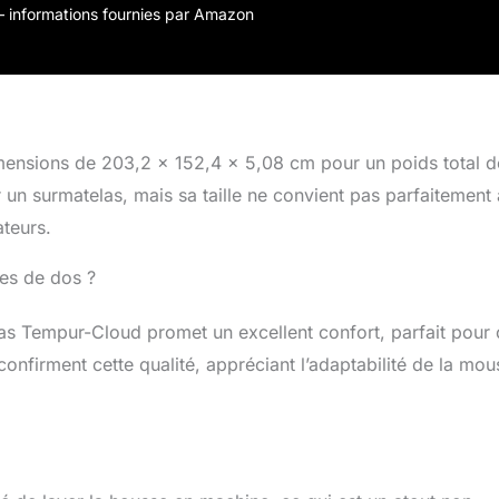
vra pas. Confort amélioré et installation facile : améliore
r – informations fournies par Amazon
le confort de n'importe quel matelas. Livré compressé et
e petite boîte pour plus de commodité
mensions de 203,2 x 152,4 x 5,08 cm pour un poids total d
 un surmatelas, mais sa taille ne convient pas parfaitement 
ateurs.
mes de dos ?
s Tempur-Cloud promet un excellent confort, parfait pour
 confirment cette qualité, appréciant l’adaptabilité de la mo