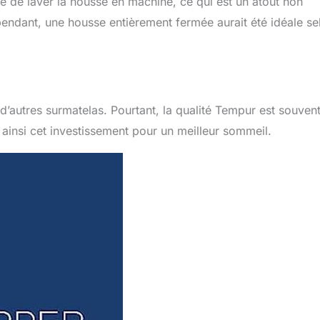
ité de laver la housse en machine, ce qui est un atout non
endant, une housse entièrement fermée aurait été idéale se
autres surmatelas. Pourtant, la qualité Tempur est souven
t ainsi cet investissement pour un meilleur sommeil.