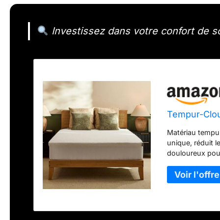
Investissez dans votre confort de s
Tempur-Cloud
Matériau tempur
unique, réduit 
douloureux pour
installer : la h
extensible qui 
lavable en mach
Surface-Guard q
le gardant frais
soucis pendant