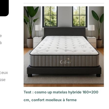
e
à
 ceux
usse
Test : cosmo up matelas hybride 160×200
cm, confort moelleux à ferme