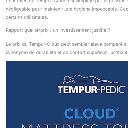
L’entretien du Tempur-Cloud est simplifié par la possibil
négligeable pour maintenir une hygiène impeccable. Cep
certains utilisateurs.
Rapport qualité/prix : un investissement justifié ?
Le prix du Tempur-Cloud peut sembler élevé comparé à d’
synonyme de durabilité et de confort supérieur, justifian