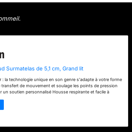
ommeil.
 Surmatelas de 5,1 cm, Grand lit
 : la technologie unique en son genre s'adapte à votre forme
le transfert de mouvement et soulage les points de pression
 un soutien personnalisé Housse respirante et facile à
ousse en tricot doux et respirante dispose d'une jupe
s'adapte à la plupart des matelas. Facilement amovible et
ine. Hypoallergénique : la housse dispose de la technologie
ui protège votre surmatelas contre les allergènes courants,
 nuit après nuit. Garantie limitée de 10 ans – Dormez sans
 une décennie. Conçu pour des années de confort durable