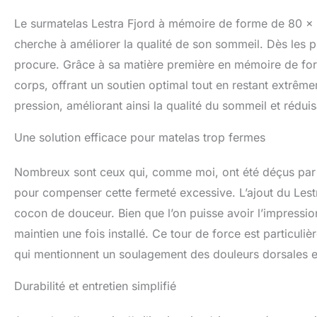
corps tout en mai
Le surmatelas Lestra Fjord à mémoire de forme de 80 x
la pression exerc
pour un sommeil 
cherche à améliorer la qualité de son sommeil. Dès les pre
procure. Grâce à sa matière première en mémoire de for
corps, offrant un soutien optimal tout en restant extrê
pression, améliorant ainsi la qualité du sommeil et rédui
Une solution efficace pour matelas trop fermes
Nombreux sont ceux qui, comme moi, ont été déçus par d
pour compenser cette fermeté excessive. L’ajout du Lest
cocon de douceur. Bien que l’on puisse avoir l’impression 
maintien une fois installé. Ce tour de force est particul
qui mentionnent un soulagement des douleurs dorsales et
Durabilité et entretien simplifié