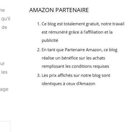
une
qu’il
u de
our
 les
gage