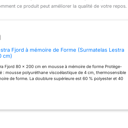
omment ce produit peut améliorer la qualité de votre repos.
stra Fjord à mémoire de Forme (Surmatelas Lestra
0 cm)
ra Fjord 80 x 200 cm en mousse à mémoire de forme Protège-
é : mousse polyuréthane viscoélastique de 4 cm, thermosensible
ire de forme. La doublure supérieure est 60 % polyester et 40
rrée avec mousse à mémoire de forme de 2 cm, au total une
 Élastique aux 4 coins pour un maintien impeccable. 100 % neuf
é Caractéristiques techniques : surpiqûre à carreaux / face
 % polyester / finition forme drap housse extensible de 30 à 38
de présentation LESTA FJORD / rembourrage : mousse
coélastique de 4 cm, thermosensible en mousse à mémoire de
: dessus : 60 % polyester et 40 % viscose rembourrée avec
 de forme de 2 cm Confort doux, s'adapte aux formes du