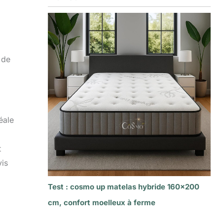
i
 de
éale
t
vis
Test : cosmo up matelas hybride 160×200
cm, confort moelleux à ferme