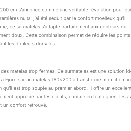
ntenant efficacement les vertèbres du dos et cervicales. Soulage
 200 cm s’annonce comme une véritable révolution pour qu
ée sur le corps. Fournit une relaxation profonde des tensions
plus réparateur
mières nuits, j’ai été séduit par le confort moelleux qu’il
me, ce surmatelas s’adapte parfaitement aux contours du
mement doux. Cette combinaison permet de réduire les points
sant les douleurs dorsales.
es matelas trop fermes. Ce surmatelas est une solution id
ra Fjord sur un matelas 160×200 a transformé mon lit en un
qu’il est trop souple au premier abord, il offre un excellen
ièrement apprécié par les clients, comme en témoignent les a
 un confort retrouvé.