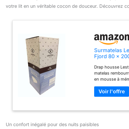
votre lit en un véritable cocon de douceur. Découvrez c
Surmatelas Le
Fjord 80 x 20
Drap housse Lest
matelas rembourr
en mousse à mémo
% viscose rembou
épaisseur de 6 cm
et de haute qualit
antidérapante 100
cm / sous boîte 
polyuréthane vis
forme / doublure 
Un confort inégalé pour des nuits paisibles
mousse à mémoire