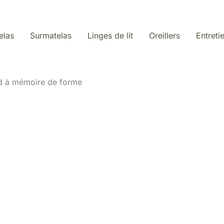
elas
Surmatelas
Linges de lit
Oreillers
Entreti
rd à mémoire de forme