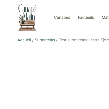
Aller
au
contenu
Canapés
Fauteuils
Mat
Accueil
Surmatelas
Test surmatelas Lestra Fjo