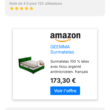
Note de 4.5 pour 132 utilisateurs
GEEMMA
Surmatelas
correcteur 100%
Surmatelas 100 % latex
Latex 5 cm
avec tissu argenté
antimicrobien tissu
antimicrobien. français
anti-odeurs
140 x 190 cm
déhoussable 4
173,30 €
Hypoallergénique, anti-
côtés fil argent
acariens et anti-odeurs,
électrostatique
le fil d'argent offre une
simple ou sur
protection maximale
mesure 140x190 cm
contre les ondes
électromagnétiques