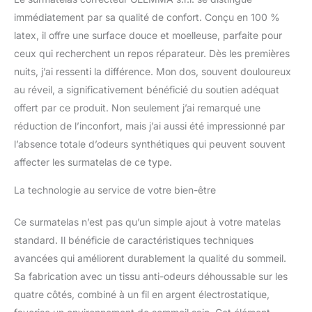
téléphones portables et
les tablettes dans la
immédiatement par sa qualité de confort. Conçu en 100 %
chambre. Surmatelas de
latex, il offre une surface douce et moelleuse, parfaite pour
4 cm de haut, avec tissu
ceux qui recherchent un repos réparateur. Dès les premières
amovible et lavable
nuits, j’ai ressenti la différence. Mon dos, souvent douloureux
Certifié Öko-Tex - Dureté
au réveil, a significativement bénéficié du soutien adéquat
moyenne Matelas gratuit
dans toute l'Italie. Le
offert par ce produit. Non seulement j’ai remarqué une
surmatelas est livré
réduction de l’inconfort, mais j’ai aussi été impressionné par
enroulé
l’absence totale d’odeurs synthétiques qui peuvent souvent
affecter les surmatelas de ce type.
La technologie au service de votre bien-être
Ce surmatelas n’est pas qu’un simple ajout à votre matelas
standard. Il bénéficie de caractéristiques techniques
avancées qui améliorent durablement la qualité du sommeil.
Sa fabrication avec un tissu anti-odeurs déhoussable sur les
quatre côtés, combiné à un fil en argent électrostatique,