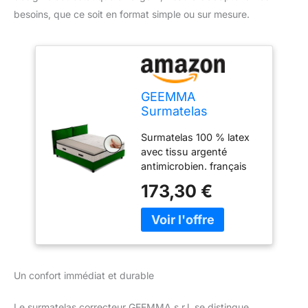
besoins, que ce soit en format simple ou sur mesure.
GEEMMA
Surmatelas
correcteur 100%
Surmatelas 100 % latex
Latex 5 cm
avec tissu argenté
antimicrobien tissu
antimicrobien. français
anti-odeurs
140 x 190 cm
déhoussable 4
173,30 €
Hypoallergénique, anti-
côtés fil argent
acariens et anti-odeurs,
électrostatique
le fil d'argent offre une
simple ou sur
protection maximale
mesure 140x190 cm
contre les ondes
électromagnétiques
Un confort immédiat et durable
causées par les
téléviseurs, les
Le surmatelas correcteur GEEMMA s.r.l. se distingue