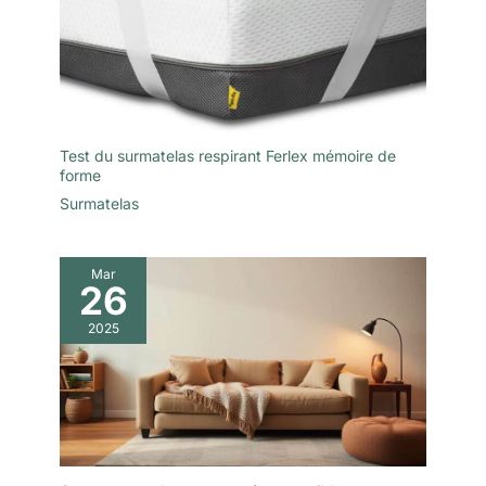
pleinement ses propriétés et sa
pleinement ses propriétés et sa
hauteur d’origine. Pour toute
hauteur d’origine. Pour toute
question, notre service client est
question, notre service client est
toujours prêt à offrir toute
toujours prêt à offrir toute
l’assistance nécessaire afin de
l’assistance nécessaire afin de
garantir la meilleure expérience
garantir la meilleure expérience
d’achat possible
d’achat possible
Test du surmatelas respirant Ferlex mémoire de
forme
Surmatelas
Mar
26
2025