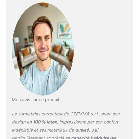
causées par les
téléviseurs, les
téléphones portables et
les tablettes dans la
chambre. Surmatelas de
4 cm de haut, avec tissu
amovible et lavable
Certifié Öko-Tex - Dureté
moyenne Matelas gratuit
dans toute l'Italie. Le
surmatelas est livré
enroulé
Mon avis sur ce produit
Le surmatelas correcteur de GEEMMA s.r.l., avec son
design en
100 % latex
, impressionne par son confort
indéniable et ses matériaux de qualité. J’ai
particulièrement apprécié sa
capacité à réduire les