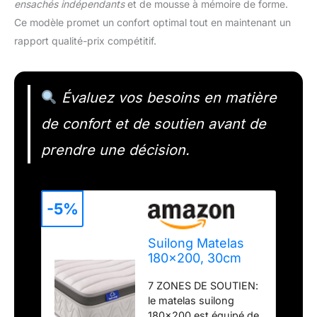
ensachés indépendants
et de mousse à mémoire de forme.
Ce modèle promet un confort optimal tout en maintenant un
rapport qualité-prix compétitif.
Évaluez vos besoins en matière
de confort et de soutien avant de
prendre une décision.
-5%
Suilong Matelas
180x200, 30cm
d'épaisseur
7 ZONES DE SOUTIEN:
Matelas à
le matelas suilong
Ressorts
180x200 est équipé de