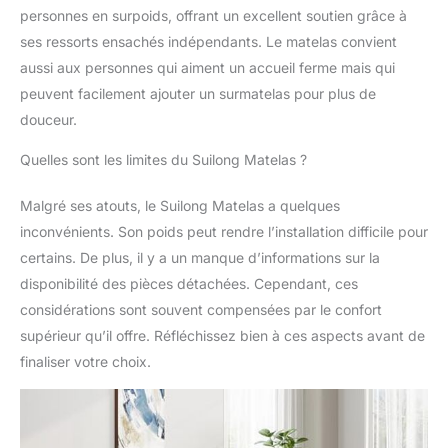
froide, une mousse de
personnes en surpoids, offrant un excellent soutien grâce à
massage 3D Wave et
ses ressorts ensachés indépendants. Le matelas convient
une mousse haute
densité. Les molécules
aussi aux personnes qui aiment un accueil ferme mais qui
de gel peuvent
peuvent facilement ajouter un surmatelas pour plus de
absorber efficacement
douceur.
l'excès de chaleur
corporelle; L'éponge de
Quelles sont les limites du Suilong Matelas ?
massage ondulée
favorise la circulation
Malgré ses atouts, le Suilong Matelas a quelques
sanguine; L'éponge
inconvénients. Son poids peut rendre l’installation difficile pour
haute densité peut
vous fournir un soutien
certains. De plus, il y a un manque d’informations sur la
doux et une
disponibilité des pièces détachées. Cependant, ces
décompression
considérations sont souvent compensées par le confort
confortable pour
supérieur qu’il offre. Réfléchissez bien à ces aspects avant de
assurer une expérience
de sommeil
finaliser votre choix.
confortable. SOMMEIL
ULTRA SILENCIEUX:
les ressorts de poche
individuels intégrés et