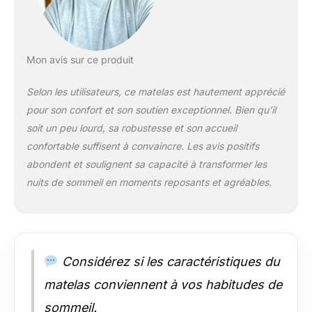
une couche
respirante pour une
stabilité et une
respirabilité
exceptionnelles.
Mon avis sur ce produit
Offrant un soutien
ferme, un confort et
Selon les utilisateurs, ce matelas est hautement apprécié
une durabilité à long
pour son confort et son soutien exceptionnel. Bien qu’il
terme, il offre au
soit un peu lourd, sa robustesse et son accueil
corps un soutien
confortable suffisent à convaincre. Les avis positifs
respirant optimal et
un effet apaisant
abondent et soulignent sa capacité à transformer les
pour un sommeil
nuits de sommeil en moments reposants et agréables.
réparateur toute la
nuit. CONCEPTION
DE COUCHE
REMBOURRÉE: le
matelas hybride
Considérez si les caractéristiques du
180x200 de 30 cm
d'épaisseur combine
matelas conviennent à vos habitudes de
un gel de mousse à
sommeil.
mémoire de forme