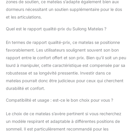
zones de soutien, ce matelas s’adapte également bien aux
couche respirante pour
dormeurs nécessitant un soutien supplémentaire pour le dos
une stabilité et une
respirabilité
et les articulations.
exceptionnelles. Offrant
un soutien ferme, un
Quel est le rapport qualité-prix du Suilong Matelas ?
confort et une
durabilité à long terme,
En termes de rapport qualité-prix, ce matelas se positionne
il offre au corps un
favorablement. Les utilisateurs soulignent souvent son bon
soutien respirant
rapport entre le confort offert et son prix. Bien qu’il soit un peu
optimal et un effet
apaisant pour un
lourd à manipuler, cette caractéristique est compensée par sa
sommeil réparateur
robustesse et sa longévité pressentie. Investir dans ce
toute la nuit.
matelas pourrait donc être judicieux pour ceux qui cherchent
CONCEPTION DE
durabilité et confort.
COUCHE
REMBOURRÉE: le
Compatibilité et usage : est-ce le bon choix pour vous ?
matelas hybride
180x200 de 30 cm
Le choix de ce matelas s’avère pertinent si vous recherchez
d'épaisseur combine
un gel de mousse à
un modèle respirant et adaptable à différentes positions de
mémoire de forme
sommeil. Il est particulièrement recommandé pour les