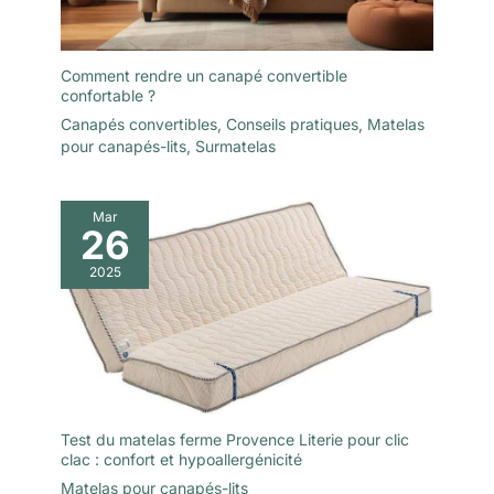
Laissez ensuite le
matelas sur le côté
pendant une journée
Comment rendre un canapé convertible
pour garantir une
confortable ?
récupération
Canapés convertibles
,
Conseils pratiques
,
Matelas
uniforme. Il faut
pour canapés-lits
,
Surmatelas
compter jusqu'à 72
heures pour que le
matelas se déplie
Mar
complètement et
26
atteigne sa forme
2025
optimale.
Test du matelas ferme Provence Literie pour clic
clac : confort et hypoallergénicité
Matelas pour canapés-lits