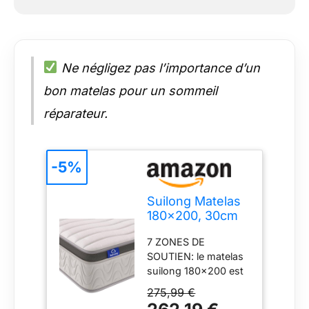
Ne négligez pas l’importance d’un
bon matelas pour un sommeil
réparateur.
-5%
Suilong Matelas
180x200, 30cm
d'épaisseur
7 ZONES DE
Matelas à
SOUTIEN: le matelas
Ressorts
suilong 180x200 est
Ensachés
équipé de ressorts
Indépendants et
275,99 €
individuels de haute
Mousse à