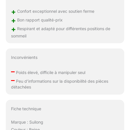
sauter et de rouler
doucement sur le
+
Confort exceptionnel avec soutien ferme
matelas pour l'aider à
+
Bon rapport qualité-prix
reprendre sa forme
+
plus rapidement.
Respirant et adapté pour différentes positions de
Laissez ensuite le
sommeil
matelas sur le côté
pendant une journée
pour garantir une
Inconvénients
récupération uniforme.
Il faut compter jusqu'à
–
72 heures pour que le
Poids élevé, difficile à manipuler seul
matelas se déplie
–
Peu d’informations sur la disponibilité des pièces
complètement et
détachées
atteigne sa forme
optimale.
Fiche technique
Marque : Suilong
Couleur : Beige