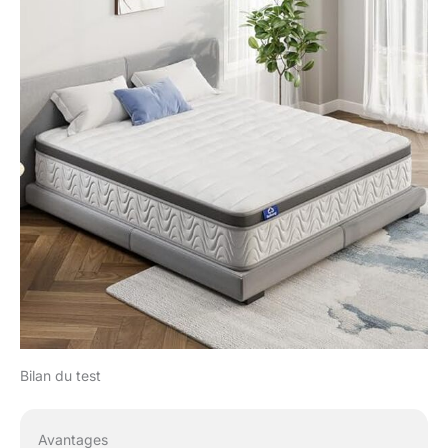
la mousse de rebond
absorbent efficacement
le bruit et les chocs
causés par le
retournement. Chaque
ressort fonctionne
indépendamment et
réduit la transmission
du Mouvement,
profitez d'un sommeil
agréable et paisible
avec ce matelas.
MATELAS DANS UNE
BOÎTE : emballer sous
vide et rouler
soigneusement le
carton, Amazon le
livrera rapidement à
Bilan du test
votre porte. Après le
déballage, nous vous
recommandons de
Avantages