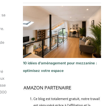
 sa
re.
 de
10 idées d’aménagement pour mezzanine :
optimisez votre espace
ré
aux
esse
 300