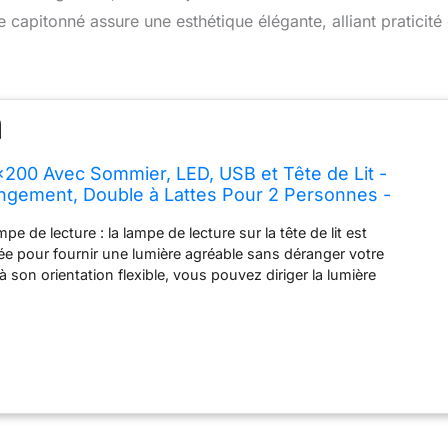
capitonné assure une esthétique élégante, alliant praticité 
0x200 Avec Sommier, LED, USB et Tête de Lit -
ngement, Double à Lattes Pour 2 Personnes -
nné (Sans Matelas)
mpe de lecture : la lampe de lecture sur la tête de lit est
ée pour fournir une lumière agréable sans déranger votre
à son orientation flexible, vous pouvez diriger la lumière
vous en avez besoin pour lire en toute tranquillité. 【Fonction de
e】 : nous avons également une fonction de recharge intégrée qui
echarger vos appareils électroniques comme les smartphones,
irectement au pied du lit. Vous n'aurez plus à vous lever du lit
tre appareil, ce qui vous permet d'économiser du temps et des
 conçu pour être durable, vous pouvez être sûr de faire un
ans un meuble qui vous procurera du plaisir pendant de
 Le cadre principal est fabriqué en fer et assure la stabilité du