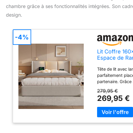
chambre grâce à ses fonctionnalités intégrées. Son cadre 
design.
-4%
Lit Coffre 16
Espace de Ra
Cadre Capito
Tête de lit avec la
parfaitement plac
partenaire. Grâce 
exactement là où 
279,95 €
recharge intégré
269,95 €
vous permet de r
les tablettes ou d
pour recharger vo
efforts. Durable :
investissement d
nombreuses années.