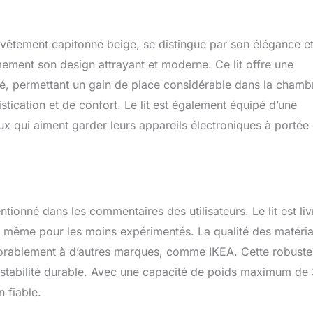
cité de charge de 660 kg. Les sommiers à lattes sont fabriqués à
lastiques en bois massif et offrent un soutien confortable pour le
capacité】 : tiroir sous le sommier à lattes inclinable avec
vêtement capitonné beige, se distingue par son élégance et
 pour ranger les couvertures, les oreillers ou les draps,
imement son design attrayant et moderne. Ce lit offre une
facilement inclinable grâce au vérin de levage. Un tissu Oxford
ré, permettant un gain de place considérable dans la chamb
ie inférieure du lit pour éloigner la poussière. 【Facile à assembler
ons claires】: il est possible de l’installer grâce aux instructions
istication et de confort. Le lit est également équipé d’une
non garanti). Si vous rencontrez des problèmes, veuillez contacter
x qui aiment garder leurs appareils électroniques à portée
nt, nous vous fournirons la meilleure solution dès que possible.
tionné dans les commentaires des utilisateurs. Le lit est liv
lage même pour les moins expérimentés. La qualité des matéri
avorablement à d’autres marques, comme IKEA. Cette robust
e stabilité durable. Avec une capacité de poids maximum de
n fiable.