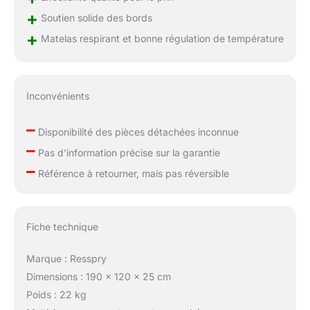
inquiétez pas. Vous
+
Soutien solide des bords
pouvez profiter d'un
+
Matelas respirant et bonne régulation de température
essai de 100 nuits à
domicile sur le matelas
Resspry pour petit lit
double. Faites le grand
Inconvénients
saut et commandez
votre petit matelas
–
double Resspry dès
Disponibilité des pièces détachées inconnue
aujourd'hui pour une
–
Pas d’information précise sur la garantie
meilleure nuit de
–
sommeil bientôt. Notre
Référence à retourner, mais pas réversible
équipe de service client
dédiée est là pour vous
guider tout au long du
Fiche technique
processus, assurant
une expérience fluide
et agréable. Matelas
Marque : Resspry
pour une livraison facile
Dimensions : 190 x 120 x 25 cm
: le matelas est scellé
Poids : 22 kg
sous vide et roulé dans