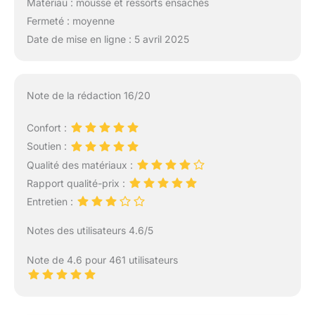
Matériau : mousse et ressorts ensachés
une boîte. Facile à
transporter, déballage
Fermeté : moyenne
en 10 secondes, se
Date de mise en ligne : 5 avril 2025
déploie entièrement en
72 heures. Remarque :
une fois ouvert, ne
peut pas reroller.
Note de la rédaction 16/20
Poignée pour
décoration
Confort :
uniquement.
Soutien :
Qualité des matériaux :
Rapport qualité-prix :
Entretien :
Notes des utilisateurs 4.6/5
Note de 4.6 pour 461 utilisateurs