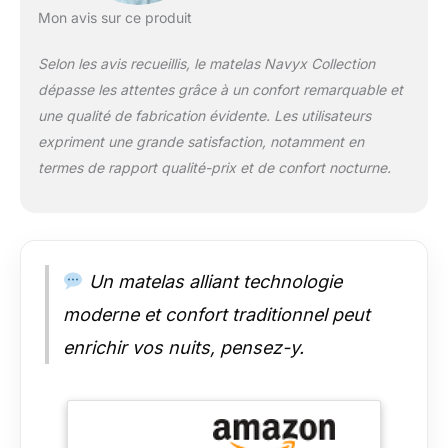
passé. Découvrez la
Mon avis sur ce produit
joie d'un sommeil de
vacances à la maison
Selon les avis recueillis, le matelas Navyx Collection
avec le matelas en
dépasse les attentes grâce à un confort remarquable et
mousse à mémoire
de forme Resspry. Sa
une qualité de fabrication évidente. Les utilisateurs
surface douce, lisse
expriment une grande satisfaction, notamment en
et moelleuse vous
termes de rapport qualité-prix et de confort nocturne.
permet de profiter du
baiser de la peau,
assurant une nuit de
sommeil confortable.
, isole efficacement
Un matelas alliant technologie
les mouvements de
votre partenaire.
moderne et confort traditionnel peut
Appuyez sur pause
les nuits perturbées
enrichir vos nuits, pensez-y.
avec Resspry!
Matelas pour un
sommeil
rafraîchissant : pour