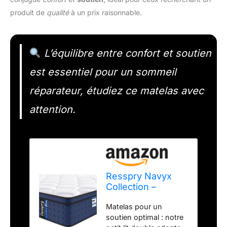
produit de
qualité
à un prix raisonnable.
L’équilibre entre confort et soutien
est essentiel pour un sommeil
réparateur, étudiez ce matelas avec
attention.
Resspry Navyx
Collection –
Matelas hybride
Matelas pour un
de 25,4 cm pour
soutien optimal : notre
soulager la