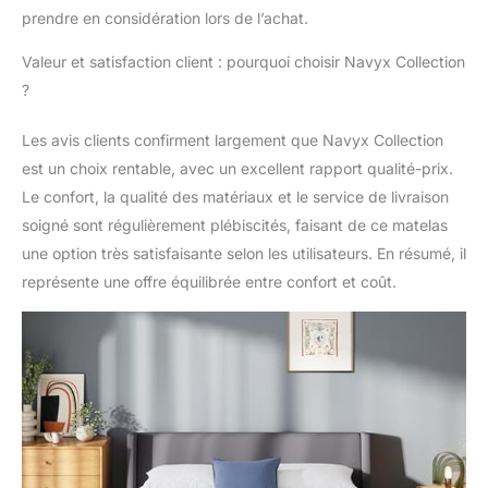
matelas doit respirer. Le
prendre en considération lors de l’achat.
matelas en mousse à
mémoire de forme de la
Valeur et satisfaction client : pourquoi choisir Navyx Collection
série Navyx est conçu
?
avec de la mousse
rafraîchissante et un
Les avis clients confirment largement que Navyx Collection
tissu évacuant
est un choix rentable, avec un excellent rapport qualité-prix.
l'humidité. Ce mélange
unique assure une
Le confort, la qualité des matériaux et le service de livraison
respirabilité maximale,
soigné sont régulièrement plébiscités, faisant de ce matelas
vous gardant au sec et
une option très satisfaisante selon les utilisateurs. En résumé, il
à l'aise même dans les
représente une offre équilibrée entre confort et coût.
climats chauds et
humides. Dites adieu
aux nuits chaudes et
moites Matelas pour
chaque dormeur - La
recherche scientifique
indique que les matelas
excessivement mous
peuvent entraîner une