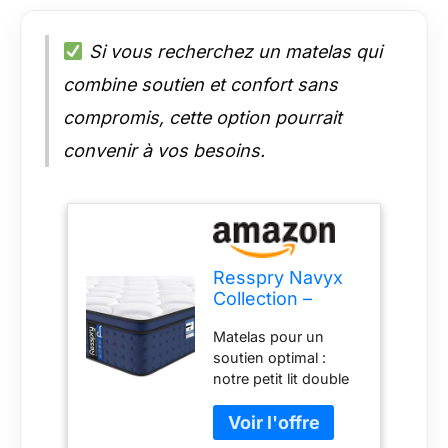
Si vous recherchez un matelas qui
combine soutien et confort sans
compromis, cette option pourrait
convenir à vos besoins.
Resspry Navyx
Collection –
Matelas hybride
Matelas pour un
de 25,4 cm pour
soutien optimal :
soulager la
notre petit lit double
pression,
adopte un système
mousse
innovant d'induction
respirante avec
à ressorts VAJRA
ressorts