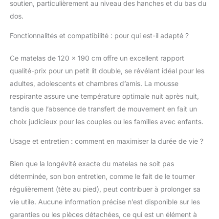
soutien, particulièrement au niveau des hanches et du bas du
passé. Découvrez la
dos.
joie d'un sommeil de
vacances à la maison
Fonctionnalités et compatibilité : pour qui est-il adapté ?
avec le matelas en
mousse à mémoire de
Ce matelas de 120 x 190 cm offre un excellent rapport
forme Resspry. Sa
surface douce, lisse et
qualité-prix pour un petit lit double, se révélant idéal pour les
moelleuse vous permet
adultes, adolescents et chambres d’amis. La mousse
de profiter du baiser de
respirante assure une température optimale nuit après nuit,
la peau, assurant une
tandis que l’absence de transfert de mouvement en fait un
nuit de sommeil
confortable. , isole
choix judicieux pour les couples ou les familles avec enfants.
efficacement les
mouvements de votre
Usage et entretien : comment en maximiser la durée de vie ?
partenaire. Appuyez
sur pause les nuits
Bien que la longévité exacte du matelas ne soit pas
perturbées avec
déterminée, son bon entretien, comme le fait de le tourner
Resspry! Matelas pour
régulièrement (tête au pied), peut contribuer à prolonger sa
un sommeil
vie utile. Aucune information précise n’est disponible sur les
rafraîchissant : pour
dormir au frais, votre
garanties ou les pièces détachées, ce qui est un élément à