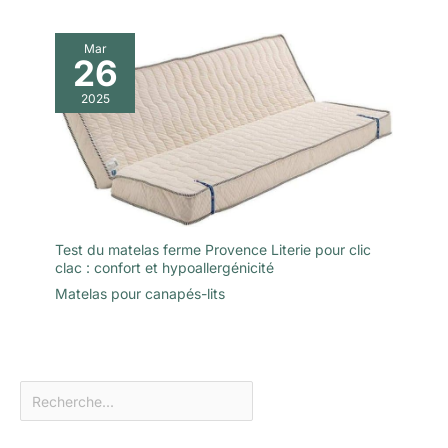
le grand saut et
commandez votre
Mar
petit matelas double
26
Resspry dès
aujourd'hui pour une
2025
meilleure nuit de
sommeil bientôt.
Notre équipe de
service client dédiée
est là pour vous
guider tout au long
du processus,
Test du matelas ferme Provence Literie pour clic
assurant une
clac : confort et hypoallergénicité
expérience fluide et
Matelas pour canapés-lits
agréable. Matelas
pour une livraison
facile : le matelas est
scellé sous vide et
roulé dans une boîte.
Facile à transporter,
déballage en 10