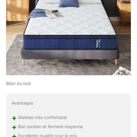
déformation et un
déplacement de la
colonne vertébrale,
tandis que les matelas
trop durs peuvent
fatiguer les muscles
lombaires et entraver la
circulation sanguine.
Les petits matelas
doubles Resspry
offrent un équilibre
parfait, offrant un
soutien moyennement
Bilan du test
ferme adapté aux
préférences de tous les
dormeurs pour un
Avantages
confort optimal.
Matelas pour un sac à
+
main confiant - Vous
Matelas très confortable
ne savez pas quel
+
Bon soutien et fermeté moyenne
matelas Resspry vous
+
convient ? Ne vous
Excellente qualité pour le prix