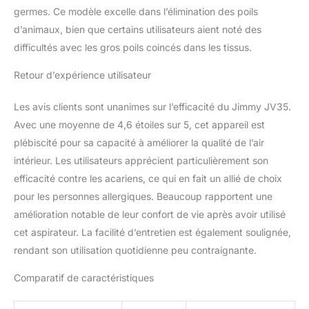
déloger les acariens et
germes. Ce modèle excelle dans l’élimination des poils
allergènes incrustés que
d’animaux, bien que certains utilisateurs aient noté des
le passage d’un simple
aspirateur peut laisser.
difficultés avec les gros poils coincés dans les tissus.
Les composants
amovibles sont lavables
Retour d’expérience utilisateur
à l’eau pour un entretien
facile. Reconnu par
Les avis clients sont unanimes sur l’efficacité du Jimmy JV35.
Allergy UK : L’aspirateur
Avec une moyenne de 4,6 étoiles sur 5, cet appareil est
JIMMY JV35 a obtenu la
plébiscité pour sa capacité à améliorer la qualité de l’air
certification de la British
intérieur. Les utilisateurs apprécient particulièrement son
Allergy Foundation
(Allergy UK), attestant de
efficacité contre les acariens, ce qui en fait un allié de choix
ses performances dans
pour les personnes allergiques. Beaucoup rapportent une
la réduction des
amélioration notable de leur confort de vie après avoir utilisé
allergènes et des
cet aspirateur. La facilité d’entretien est également soulignée,
bactéries au sein du
foyer. Un choix rassurant
rendant son utilisation quotidienne peu contraignante.
pour un environnement
intérieur plus sain.
Comparatif de caractéristiques