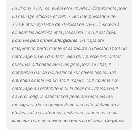
douce simulant le soleil :
Le Jimmy JV35 se révèle être un allié indispensable pour
Une chaleur constante à
60 °C, prête en
un ménage efficace et sain. Avec une puissance de
seulement 5 secondes,
700W et un système de stérilisation UV-C, il excelle à
reproduit l’effet
éliminer les acariens et la poussière, ce qui est
idéal
assainissant des rayons
pour les personnes allergiques
. Sa capacité
solaires. Cette chaleur
contribue à assécher les
d’aspiration performante et sa facilité d’utilisation font du
tissus et à créer un
nettoyage un jeu d’enfant. Bien qu’il puisse rencontrer
environnement
quelques difficultés avec les gros poils de chat, il
défavorable aux
compense par sa polyvalence sur divers tissus. Son
acariens, tout en traitant
les surfaces en
entretien simple est un atout majeur, tout comme son
profondeur sans les
nettoyage en profondeur. Si le délai de livraison peut
abîmer. Nettoyage
s’avérer long, la satisfaction générale reste élevée,
polyvalent et profond : 3
témoignant de sa qualité. Avec une note globale de 5
modes d’utilisation (UV +
étoiles, cet aspirateur se positionne comme un choix
aspiration, battement +
aspiration, UV +
judicieux pour un environnement sain et sans allergènes.
battement + aspiration)
permettent d’adapter le