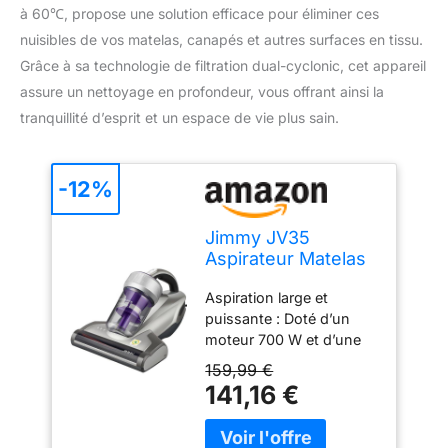
à 60℃, propose une solution efficace pour éliminer ces
nuisibles de vos matelas, canapés et autres surfaces en tissu.
Grâce à sa technologie de filtration dual-cyclonic, cet appareil
assure un nettoyage en profondeur, vous offrant ainsi la
tranquillité d’esprit et un espace de vie plus sain.
-12%
Jimmy JV35
Aspirateur Matelas
Anti Acariens 700W
Aspiration large et
avec Stérilisation
puissante : Doté d’un
UV-C, Chauffage à
moteur 700 W et d’une
60℃, Système de
brosse extra-large de
Filtration Dual-
159,99 €
245 mm, le JIMMY JV35
Cyclonic, Aspirateur
141,16 €
couvre plus de surface
pour Matelas, Lit,
en un seul passage. Son
Tapis, etc.
système de filtration