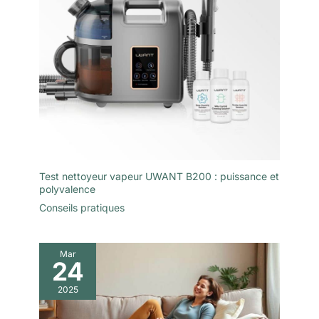
d'autres surfaces textiles.
Combine la puissance
d'aspiration, le nettoyage
thermique pour un domicile
pauvre en allergnes.
Test nettoyeur vapeur UWANT B200 : puissance et
polyvalence
Conseils pratiques
Mar
24
2025