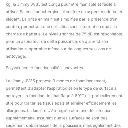
60 °C, prête en
kg, le Jimmy JV35 est conçu pour être maniable et facile à
seulement 5 secondes,
utiliser. Sa couleur aubergine lui confère un aspect moderne et
reproduit l’effet
élégant. La prise en main est simplifiée par la présence d’un
assainissant des rayons
cordon, permettant une utilisation sans interruption due à la
solaires. Cette chaleur
contribue à assécher les
charge de batterie. Le niveau sonore de 75 dB est raisonnable
tissus et à créer un
pour un aspirateur de cette puissance, ce qui rend son
environnement
utilisation supportable même sur de longues sessions de
défavorable aux
nettoyage.
acariens, tout en traitant
les surfaces en
Polyvalence et fonctionnalités innovantes
profondeur sans les
abîmer. Nettoyage
Le Jimmy JV35 propose 3 modes de fonctionnement,
polyvalent et profond : 3
modes d’utilisation (UV +
permettant d’adapter l’aspiration selon le type de surface à
aspiration, battement +
nettoyer. La fonction de chauffage à 60℃ est particulièrement
aspiration, UV +
utile pour traiter les tissus épais et éliminer efficacement les
battement + aspiration)
allergènes. La lumière UV intégrée offre une désinfection
permettent d’adapter le
nettoyage à chaque
supplémentaire, assurant que les surfaces ne sont pas
surface. L’appareil aide à
seulement débarrassées de la poussière, mais également des