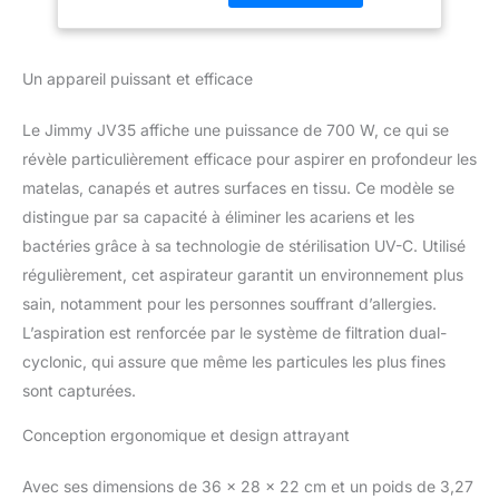
double cyclonique
breveté sépare l’air des
poussières et capture
Un appareil puissant et efficace
jusqu’à 99 % des
particules fines, pour un
Le Jimmy JV35 affiche une puissance de 700 W, ce qui se
air rejeté plus propre.
révèle particulièrement efficace pour aspirer en profondeur les
Technologie UV-C
intégrée : La lumière UV-
matelas, canapés et autres surfaces en tissu. Ce modèle se
C aide à réduire les
distingue par sa capacité à éliminer les acariens et les
acariens, les allergènes
bactéries grâce à sa technologie de stérilisation UV-C. Utilisé
et les impuretés sur les
régulièrement, cet aspirateur garantit un environnement plus
matelas, canapés et
textiles. Conçu pour les
sain, notamment pour les personnes souffrant d’allergies.
foyers sensibles, cet
L’aspiration est renforcée par le système de filtration dual-
aspirateur portable offre
cyclonic, qui assure que même les particules les plus fines
une solution d’entretien
sont capturées.
régulier pour les
personnes souffrant
Conception ergonomique et design attrayant
d’allergies. Chaleur
douce simulant le soleil :
Avec ses dimensions de 36 x 28 x 22 cm et un poids de 3,27
Une chaleur constante à