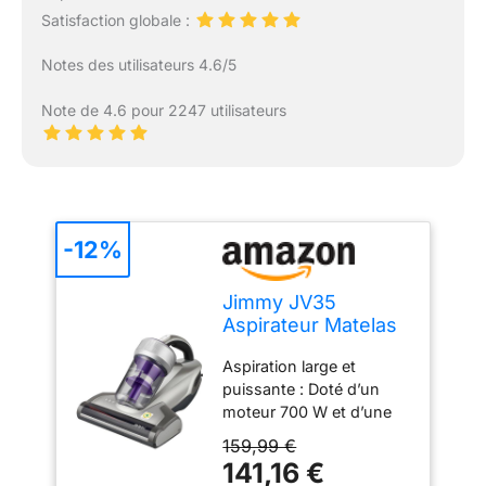
Satisfaction globale :
Notes des utilisateurs 4.6/5
Note de 4.6 pour 2247 utilisateurs
-12%
Jimmy JV35
Aspirateur Matelas
Anti Acariens 700W
Aspiration large et
avec Stérilisation
puissante : Doté d’un
UV-C, Chauffage à
moteur 700 W et d’une
60℃, Système de
brosse extra-large de
Filtration Dual-
159,99 €
245 mm, le JIMMY JV35
Cyclonic, Aspirateur
141,16 €
couvre plus de surface
pour Matelas, Lit,