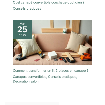
Quel canapé convertible couchage quotidien ?
pour sécuriser la connexion. L'assemblage peut être terminé en
10 minutes, éliminant ainsi le besoin d'outils et de procédures
Conseils pratiques
compliquées
Mar
25
2025
Comment transformer un lit 2 places en canapé ?
Canapés convertibles
,
Conseils pratiques
,
Décoration salon