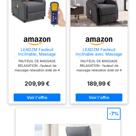
d'un produit vaisselle
corps Avec un angle
et d'eau. Remarques
d'inclinaison accru :
importantes : ①Le
la fonction
fauteuil releveur est
d'inclinaison à 170°
emballé en 3 colis
vous offre une
②Le montage du
position optimale
fauteuil releveur ne
pour le cœur ; le
nécessite aucun outil
fauteuil pour seniors
LEADZM Fauteuil
LEADZM Fauteuil
et ne prend que 15
Inclinable, Massage
Inclinable avec Massage
peut être incliné
minutes pour les
Électrique et Chauffage
Électrique, Chauffage
jusqu'à 45 degrés
FAUTEUIL DE MASSAGE
FAUTEUIL DE MASSAGE
débutants
RELAXATION : fauteuil de
RELAXATION : fauteuil de
vers l'avant afin de
massage relaxation doté de 4
massage relaxation doté de 4
faciliter le lever des
points de massage au niveau
points de massage au niveau
du dossier - Fauteuil massant
du dossier - Fauteuil massant
personnes âgées
209,99 €
189,99 €
idéal pour atténuer vos tensions
idéal pour atténuer vos tensions
sans solliciter le dos
musculaires du dos, stimuler
musculaires du dos, stimuler
et les genoux ; le
votre circulation sanguine, etc.
votre circulation sanguine, etc.
La surface du siège a 2 points
La surface du siège a 2 points
repose-pieds allongé
de massage qui émettent des
de massage qui émettent des
de 12 cm s'adapte à
vibrations relaxantes POSITION
vibrations relaxantes POSITION
DOSSIER & REPOSE-PIED
DOSSIER & REPOSE-PIED
différentes tailles
-7%
RÉGLABLE : fauteuil relax
RÉGLABLE : fauteuil relax
Accessoires
électrique inclinaison du
électrique inclinaison du
multifonctionnels : 2
dossier réglable (jusqu'à 135°)
dossier réglable (jusqu'à 135°)
et position du repose pied
et position du repose pied
sangles de maintien
ajustable CONCEPTION,
ajustable CONCEPTION,