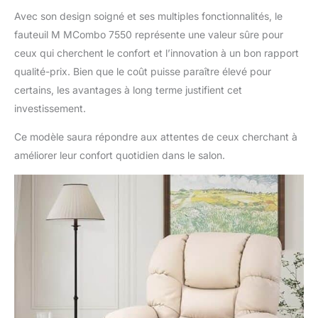
(attention : les ports
Avec son design soigné et ses multiples fonctionnalités, le
USB de type C ne
fauteuil M MCombo 7550 représente une valeur sûre pour
conviennent qu'aux
ceux qui cherchent le confort et l’innovation à un bon rapport
appareils à faible
qualité-prix. Bien que le coût puisse paraître élevé pour
consommation
d'énergie, tels que les
certains, les avantages à long terme justifient cet
iPhone ou iPad)
investissement.
Matériau de
rembourrage haut de
Ce modèle saura répondre aux attentes de ceux cherchant à
gamme en similicuir :
améliorer leur confort quotidien dans le salon.
ce matériau de
rembourrage est
composé à 100 % de
similicuir haut de
gamme. Il doit
généralement être
nettoyé une fois par
semaine à l'aide d'un
chiffon en microfibres.
Les taches peuvent
être éliminées à l'aide