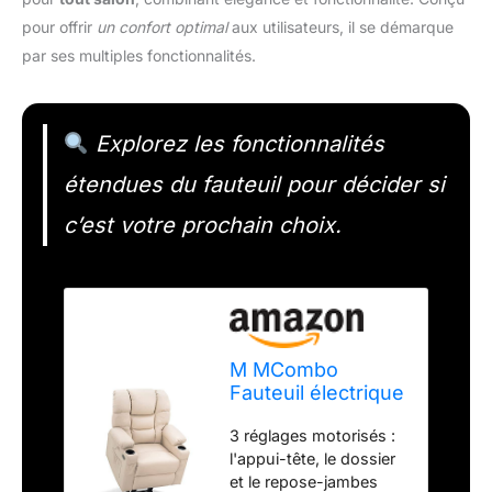
pour offrir
un confort optimal
aux utilisateurs, il se démarque
par ses multiples fonctionnalités.
Explorez les fonctionnalités
étendues du fauteuil pour décider si
c’est votre prochain choix.
M MCombo
Fauteuil électrique
avec 3 Moteurs,
3 réglages motorisés :
Dossier et
l'appui-tête, le dossier
Support de Jambe
et le repose-jambes
réglables,