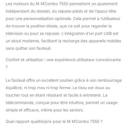
position optimale pour
Les moteurs du M MCombo 7550 permettent un ajustement
le cœur ; le fauteuil
indépendant du dossier, du repose-pieds et de l’appui-tête
pour seniors peut être
pour une personnalisation optimale. Cela permet à l’utilisateur
incliné jusqu'à 45
degrés vers l'avant afin
de trouver la position idéale, que ce soit pour regarder la
de faciliter le lever des
télévision ou pour se reposer. L’intégration d’un port USB est
personnes âgées sans
un atout moderne, facilitant la recharge des appareils mobiles
solliciter le dos et les
sans quitter son fauteuil.
genoux ; le repose-
pieds allongé de 12 cm
Confort et utilisation : une expérience utilisateur convaincante
s'adapte à différentes
?
tailles Accessoires
multifonctionnels : 2
sangles de maintien et
Le fauteuil offre un excellent soutien grâce à son rembourrage
2 poches répondent
équilibré, ni trop mou ni trop ferme. Le tissu est doux au
sans effort à vos
toucher tout en étant résistant et facile à entretenir. La
besoins quotidiens ; les
télécommande, conçue pour être intuitive, permet un usage
ports USB de type C
vous permettent de
simple et efficace, même pour les seniors.
recharger vos appareils
pendant que vous
Quel rapport qualité/prix pour le M MCombo 7550 ?
vous détendez