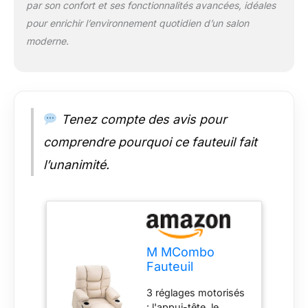
par son confort et ses fonctionnalités avancées, idéales
vers l'avant afin de
pour enrichir l’environnement quotidien d’un salon
faciliter le lever des
personnes âgées
moderne.
sans solliciter le dos
et les genoux ; le
repose-pieds allongé
de 12 cm s'adapte à
différentes tailles
Tenez compte des avis pour
Accessoires
comprendre pourquoi ce fauteuil fait
multifonctionnels : 2
sangles de maintien
l’unanimité.
et 2 poches
répondent sans effort
à vos besoins
quotidiens ; les ports
USB de type C vous
permettent de
M MCombo
recharger vos
Fauteuil
appareils pendant
électrique avec 3
que vous vous
3 réglages motorisés
Moteurs, Dossier
détendez (attention :
: l'appui-tête, le