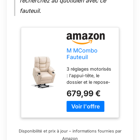
recherchez au quotidien avec ce
fauteuil.
M MCombo
Fauteuil
électrique avec 3
3 réglages motorisés
Moteurs, Dossier
: l'appui-tête, le
et Support de
dossier et le repose-
Jambe réglables,
jambes sont
Fonction
679,99 €
réglables
Relaxation et
indépendamment les
Couchage
uns des autres grâce
jusqu'à 170°,
à 3 moteurs efficaces
Appui-tête
afin d'atteindre la
réglable 7550
position idéale pour
(Blanc crème)
Disponibilité et prix à jour – informations fournies par
regarder la télévision ;
Amazon