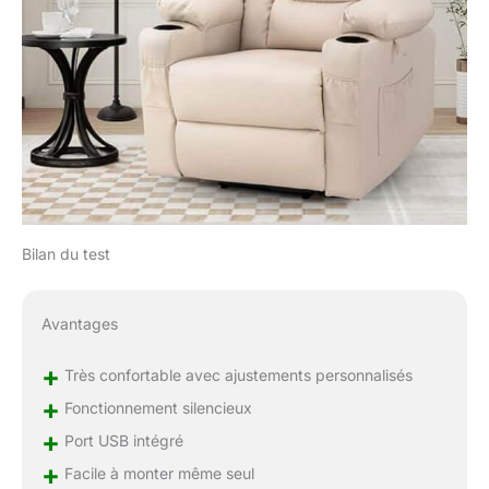
d'un produit vaisselle
et d'eau. Remarques
importantes : ①Le
fauteuil releveur est
emballé en 3 colis ②Le
montage du fauteuil
releveur ne nécessite
aucun outil et ne prend
que 15 minutes pour
les débutants
Bilan du test
Avantages
+
Très confortable avec ajustements personnalisés
+
Fonctionnement silencieux
+
Port USB intégré
+
Facile à monter même seul