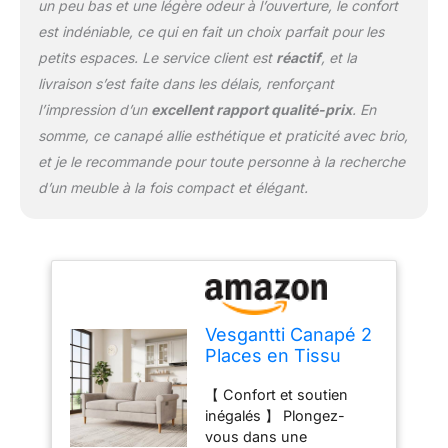
un peu bas et une légère odeur à l’ouverture, le confort
renforcé, il offre une
est indéniable, ce qui en fait un choix parfait pour les
stabilité inégalée,
garantissant une
petits espaces. Le service client est
réactif
, et la
expérience d'assise
livraison s’est faite dans les délais, renforçant
fiable et sécurisée pour
l’impression d’un
excellent rapport qualité-prix
. En
les années à venir. Il est
somme, ce canapé allie esthétique et praticité avec brio,
doté d'une fibre de
polyester améliorée et
et je le recommande pour toute personne à la recherche
d'un remplissage de
d’un meuble à la fois compact et élégant.
ressorts enveloppés
indépendamment qui
améliore non seulement
son confort, mais
augmente également sa
durabilité. Accepte une
capacité de poids allant
Vesgantti Canapé 2
jusqu'à 700 lb (317 kg)
Places en Tissu
【Polyvalent et peu
Velours Beige,
encombrant】 Causeuse
【 Confort et soutien
165cm Style
polyvalente 2 places
inégalés 】 Plongez-
Moderne
taille165 (L) x 75(P) x
vous dans une
Scandinave pour