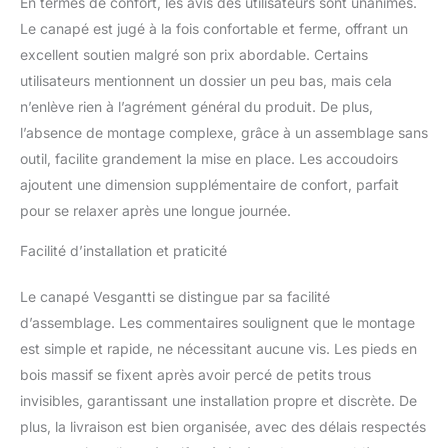
En termes de confort, les avis des utilisateurs sont unanimes.
méticuleusement conçu
Le canapé est jugé à la fois confortable et ferme, offrant un
pour vous offrir une
excellent soutien malgré son prix abordable. Certains
solution d'assise qui
résiste à l'épreuve du
utilisateurs mentionnent un dossier un peu bas, mais cela
temps. Avec une
n’enlève rien à l’agrément général du produit. De plus,
structure de pieds en
l’absence de montage complexe, grâce à un assemblage sans
bois massif et un cadre
outil, facilite grandement la mise en place. Les accoudoirs
renforcé, il offre une
stabilité inégalée,
ajoutent une dimension supplémentaire de confort, parfait
garantissant une
pour se relaxer après une longue journée.
expérience d'assise
fiable et sécurisée pour
Facilité d’installation et praticité
les années à venir. Il est
doté d'une fibre de
Le canapé Vesgantti se distingue par sa facilité
polyester améliorée et
d’assemblage. Les commentaires soulignent que le montage
d'un remplissage de
est simple et rapide, ne nécessitant aucune vis. Les pieds en
ressorts enveloppés
indépendamment qui
bois massif se fixent après avoir percé de petits trous
améliore non seulement
invisibles, garantissant une installation propre et discrète. De
son confort, mais
plus, la livraison est bien organisée, avec des délais respectés
augmente également sa