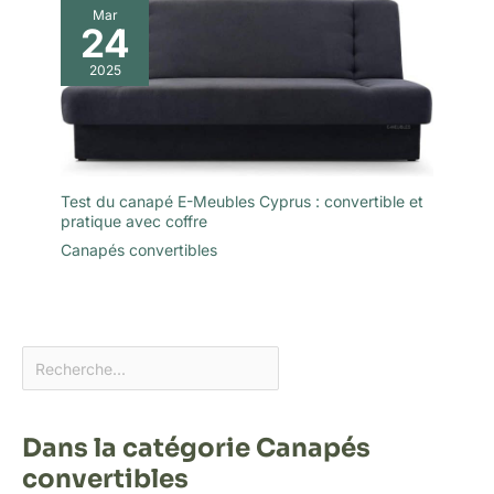
Mar
cas de problème,
24
n'hésitez pas à nous
contacter et nous vous
2025
répondrons amicalement
dans les 24 heures.
Contenu : 2 coussins de
siège, 2 coussins de
dossier, 2 accoudoirs, 2
Test du canapé E-Meubles Cyprus : convertible et
pieds en bois massif, 4
pratique avec coffre
pieds, 1 dossier.
Canapés convertibles
Dans la catégorie Canapés
convertibles