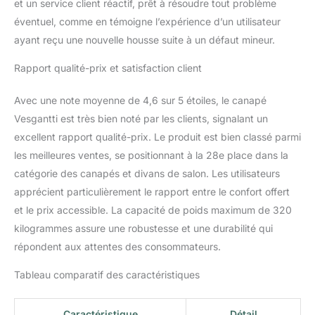
et un service client réactif, prêt à résoudre tout problème
durabilité. Accepte une
capacité de poids allant
éventuel, comme en témoigne l’expérience d’un utilisateur
jusqu'à 700 lb (317 kg)
ayant reçu une nouvelle housse suite à un défaut mineur.
【Polyvalent et peu
encombrant】 Causeuse
Rapport qualité-prix et satisfaction client
polyvalente 2 places
taille165 (L) x 75(P) x
Avec une note moyenne de 4,6 sur 5 étoiles, le canapé
88(H), adoptez l'allure
Vesgantti est très bien noté par les clients, signalant un
intemporelle du design
excellent rapport qualité-prix. Le produit est bien classé parmi
moderne du milieu du
siècle avec la LoveSeat
les meilleures ventes, se positionnant à la 28e place dans la
Vesgantti. Conçu avec
catégorie des canapés et divans de salon. Les utilisateurs
polyvalence Dans cet
apprécient particulièrement le rapport entre le confort offert
esprit, le canapé
et le prix accessible. La capacité de poids maximum de 320
Vesgantti est parfait pour
divers espaces de vie, y
kilogrammes assure une robustesse et une durabilité qui
compris les petits
répondent aux attentes des consommateurs.
appartements et les
coins confortables. Sa
Tableau comparatif des caractéristiques
taille compacte lui permet
de s'intégrer
Caractéristique
Détail