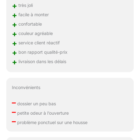
n'hésitez pas à nous
+
très joli
contacter et nous vous
+
facile à monter
répondrons amicalement
+
dans les 24 heures.
confortable
Contenu : 2 coussins de
+
couleur agréable
siège, 2 coussins de
+
dossier, 2 accoudoirs, 2
service client réactif
pieds en bois massif, 4
+
bon rapport qualité-prix
pieds, 1 dossier.
+
livraison dans les délais
Inconvénients
–
dossier un peu bas
–
petite odeur à l’ouverture
–
problème ponctuel sur une housse