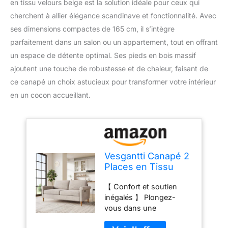
en tissu velours beige est la solution idéale pour ceux qui
cherchent à allier élégance scandinave et fonctionnalité. Avec
ses dimensions compactes de 165 cm, il s’intègre
parfaitement dans un salon ou un appartement, tout en offrant
un espace de détente optimal. Ses pieds en bois massif
ajoutent une touche de robustesse et de chaleur, faisant de
ce canapé un choix astucieux pour transformer votre intérieur
en un cocon accueillant.
Vesgantti Canapé 2
Places en Tissu
Velours Beige,
【 Confort et soutien
165cm Style
inégalés 】 Plongez-
Moderne
vous dans une
Scandinave pour
expérience d'assise qui
Salon,