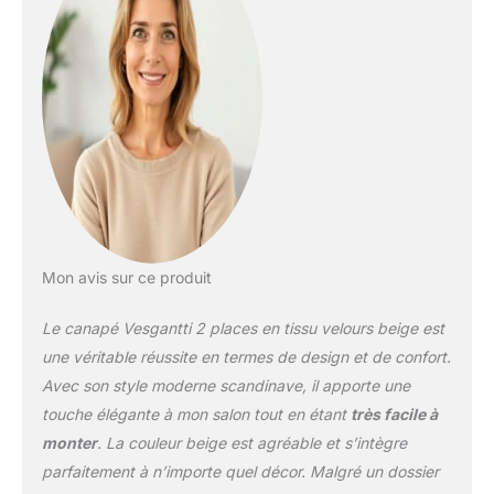
siège, assurant un
niveau de confort
remarquable qui s'adapte
à votre corps. Découvrez
le confort du coussin de
dossier Blissful :
détendez-vous contre le
coussin de dossier de
notre canapé et profitez
d'un délicieux mélange
de confort et de design.
【Robuste et durable 】
Mon avis sur ce produit
canapé causeuse 2
places Vesgantti
Le canapé Vesgantti 2 places en tissu velours beige est
méticuleusement conçu
une véritable réussite en termes de design et de confort.
pour vous offrir une
Avec son style moderne scandinave, il apporte une
solution d'assise qui
touche élégante à mon salon tout en étant
très facile à
résiste à l'épreuve du
temps. Avec une
monter
. La couleur beige est agréable et s’intègre
structure de pieds en
parfaitement à n’importe quel décor. Malgré un dossier
bois massif et un cadre