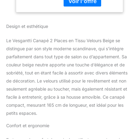
allie un confort inégalé et
Appartement, Petit
un soutien exceptionnel.
Espace, Pieds Bois
La causeuse Vesgantti
Massif, 168x88x75
est dotée de ressorts
Design et esthétique
enveloppés
indépendamment et de
coussins en mousse
Le Vesgantti Canapé 2 Places en Tissu Velours Beige se
haute densité dans le
distingue par son style moderne scandinave, qui s’intègre
siège, assurant un
parfaitement dans tout type de salon ou d’appartement. Sa
niveau de confort
couleur beige neutre apporte une touche d’élégance et de
remarquable qui s'adapte
à votre corps. Découvrez
sobriété, tout en étant facile à assortir avec divers éléments
le confort du coussin de
de décoration. Le velours utilisé pour le revêtement est non
dossier Blissful :
seulement agréable au toucher, mais également résistant et
détendez-vous contre le
facile à entretenir, grâce à sa housse amovible. Ce canapé
coussin de dossier de
notre canapé et profitez
compact, mesurant 165 cm de longueur, est idéal pour les
d'un délicieux mélange
petits espaces.
de confort et de design.
【Robuste et durable 】
Confort et ergonomie
canapé causeuse 2
places Vesgantti