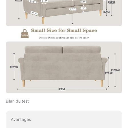
accéder. Suivez les
instructions fournies et
vous pourrez assembler
le canapé en seulement
15 à 20 minutes. Si vous
rencontrez une pénurie
d'accessoires, n'hésitez
pas à nous contacter
rapidement. Veuillez
attendre jusqu'à 2 à 3
jours pour que les
coussins du dossier et
du siège se dilatent
complètement.
【Service】 Vesgantti
s'engage à fournir les
meilleurs produits et
Bilan du test
services. Nous
promettons une garantie
sans souci de 2 ans, en
Avantages
cas de problème,