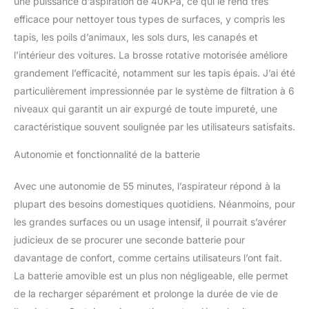
une puissance d’aspiration de 40KPa, ce qui le rend très
L'aspirateur sans fil peut
efficace pour nettoyer tous types de surfaces, y compris les
pivoter à 90°/165° sans
coins morts sous les
tapis, les poils d’animaux, les sols durs, les canapés et
meubles et les lits. Les 4
l’intérieur des voitures. La brosse rotative motorisée améliore
LED intégrées dans
grandement l’efficacité, notamment sur les tapis épais. J’ai été
l'aspirateur éclairent les
particulièrement impressionnée par le système de filtration à 6
coins sombres. L'écran
LED intelligent de cet
niveaux qui garantit un air expurgé de toute impureté, une
aspirateur à main sans fil
caractéristique souvent soulignée par les utilisateurs satisfaits.
offre une vision claire de
l'état de la batterie et du
Autonomie et fonctionnalité de la batterie
mode d'aspiration, vous
aide à mieux surveiller
Avec une autonomie de 55 minutes, l’aspirateur répond à la
l'état de l'aspirateur à
plupart des besoins domestiques quotidiens. Néanmoins, pour
main sans fil pour
les grandes surfaces ou un usage intensif, il pourrait s’avérer
contrôler la charge de la
batterie en temps réel, de
judicieux de se procurer une seconde batterie pour
sorte que vous avez
davantage de confort, comme certains utilisateurs l’ont fait.
toujours le contrôle.
La batterie amovible est un plus non négligeable, elle permet
Obtenez une vue
de la recharger séparément et prolonge la durée de vie de
d'ensemble plus claire et