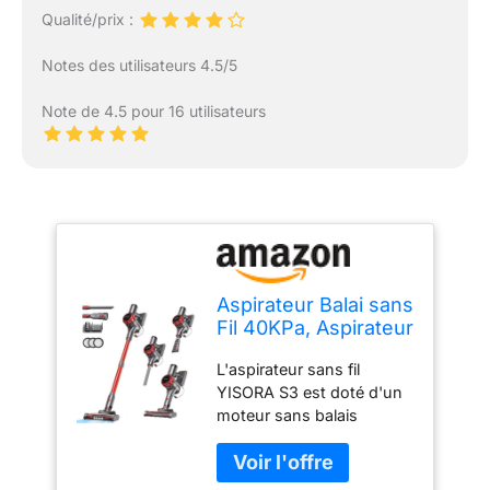
Qualité/prix :
Notes des utilisateurs 4.5/5
Note de 4.5 pour 16 utilisateurs
Aspirateur Balai sans
Fil 40KPa, Aspirateur
sans Fil Autoportant,
L'aspirateur sans fil
Aspirateurs 55min
YISORA S3 est doté d'un
d'autonomie,
moteur sans balais
Batterie Amovible,
avancé de 300W, génère
Aspirateur Balai avec
une forte puissance
écran LED pour
d'aspiration de 40000Pa
Tapis/Poils