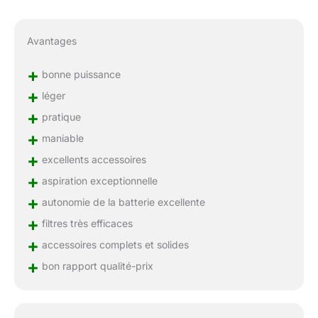
capture 99,99 % de la
poussière ultra fine et
Avantages
capture les petites
particules sans fuite.
+
L'aspirateur pour poils
bonne puissance
d'animaux est équipé
+
léger
d'un bac à poussière de
+
grande capacité qui peut
pratique
être facilement vidé en
+
maniable
appuyant sur un bouton.
+
excellents accessoires
+
aspiration exceptionnelle
+
autonomie de la batterie excellente
+
filtres très efficaces
+
accessoires complets et solides
+
bon rapport qualité-prix