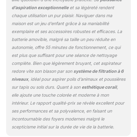
L'aspirateur sans fil peut
d’aspiration exceptionnelle
et sa légèreté rendent
pivoter à 90°/165° sans
chaque utilisation un pur plaisir. Naviguer dans ma
coins morts sous les
meubles et les lits. Les 4
maison est un jeu d’enfant grâce à sa maniabilité
LED intégrées dans
exemplaire et ses accessoires robustes et efficaces. La
l'aspirateur éclairent les
batterie amovible, malgré sa taille un peu réduite en
coins sombres. L'écran
autonomie, offre 55 minutes de fonctionnement, ce qui
LED intelligent de cet
aspirateur à main sans fil
est plus que suffisant pour une séance de nettoyage
offre une vision claire de
complète. Bien que légèrement bruyant, cet aspirateur
l'état de la batterie et du
redore vite son blason par son
système de filtration à 6
mode d'aspiration, vous
niveaux
, idéal pour aspirer poils d’animaux et poussières
aide à mieux surveiller
l'état de l'aspirateur à
sur tapis ou sols durs. Quant à son
esthétique corail
,
main sans fil pour
elle ajoute une touche colorée et moderne à mon
contrôler la charge de la
intérieur. Le rapport qualité-prix se révèle excellent pour
batterie en temps réel, de
ses performances et sa polyvalence, en faisant un
sorte que vous avez
toujours le contrôle.
incontournable des foyers modernes malgré le
Obtenez une vue
scepticisme initial sur la durée de vie de la batterie.
d'ensemble plus claire et