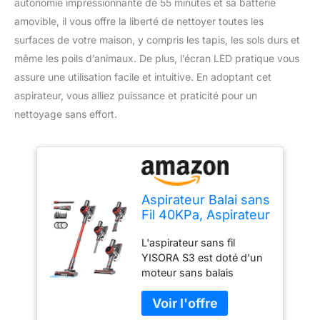
autonomie impressionnante de 55 minutes et sa batterie
amovible, il vous offre la liberté de nettoyer toutes les
surfaces de votre maison, y compris les tapis, les sols durs et
même les poils d’animaux. De plus, l’écran LED pratique vous
assure une utilisation facile et intuitive. En adoptant cet
aspirateur, vous alliez puissance et praticité pour un
nettoyage sans effort.
Aspirateur Balai sans
Fil 40KPa, Aspirateur
sans Fil Autoportant,
L'aspirateur sans fil
Aspirateurs 55min
YISORA S3 est doté d'un
d'autonomie,
moteur sans balais
Batterie Amovible,
avancé de 300W, génère
Aspirateur Balai avec
une forte puissance
écran LED pour
d'aspiration de 40000Pa
Tapis/Poils