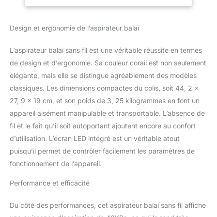
en mode Max. Avec sa
d'animaux/Sols
batterie intégrée à 6
Durs/Canapé/Voiture
Design et ergonomie de l’aspirateur balai
cellules de 2600 mAh, il
offre jusqu'à 55 minutes
d'autonomie pour un
L’aspirateur balai sans fil est une véritable réussite en termes
nettoyage en profondeur
de design et d’ergonomie. Sa couleur corail est non seulement
en mode standard. Vous
élégante, mais elle se distingue agréablement des modèles
pouvez choisir entre 2
classiques. Les dimensions compactes du colis, soit 44, 2 x
modes d'aspiration, très
approprié pour différentes
27, 9 x 19 cm, et son poids de 3, 25 kilogrammes en font un
occasions. L'aspirateur
appareil aisément manipulable et transportable. L’absence de
sans fil avec rouleau anti-
fil et le fait qu’il soit autoportant ajoutent encore au confort
séchage en forme de V
d’utilisation. L’écran LED intégré est un véritable atout
peut soulever la saleté et
les poils d'animaux
puisqu’il permet de contrôler facilement les paramètres de
capturés des tapis et des
fonctionnement de l’appareil.
sols, ce qui réduit
efficacement les
Performance et efficacité
enchevêtrements de poils,
parfait pour la famille des
Du côté des performances, cet aspirateur balai sans fil affiche
animaux de compagnie.