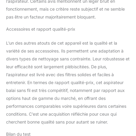
plus intuitive de l'état
l’aspirateur. Certains avis mentionnent un léger bruit en
d'utilisation de votre
fonctionnement, mais ce critère reste subjectif et ne semble
aspirateur. Grâce à leur
pas être un facteur majoritairement bloquant.
design indépendant, ces
aspirateurs ménagers
Accessoires et rapport qualité-prix
sans fil vous permettent
de rester n'importe où.
L’un des autres atouts de cet appareil est la qualité et la
Livré avec une brosse à
variété de ses accessoires. Ils permettent une adaptation à
poussière, un outil long et
un tube télescopique qui
divers types de nettoyage sans contrainte. Leur robustesse et
peut être facilement
leur efficacité sont largement plébiscitées. De plus,
converti en aspirateur
l’aspirateur est livré avec des filtres solides et faciles à
portable sans fil pour
entretenir. En termes de rapport qualité-prix, cet aspirateur
travailler sur le lit, le
canapé, la table, la voiture,
balai sans fil est très compétitif, notamment par rapport aux
le camping-car et les
options haut de gamme du marché, en offrant des
endroits difficiles d'accès
performances comparables voire supérieures dans certaines
tels que le plafond. Cet
conditions. C’est une acquisition réfléchie pour ceux qui
aspirateur sans fil est
cherchent bonne qualité sans pour autant se ruiner.
équipé d'un système de
filtration entièrement
Bilan du test
scellé à 6 niveaux qui