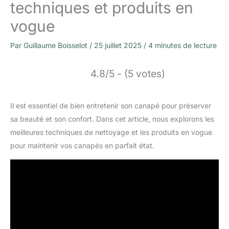
techniques et produits en
vogue
Par
Guillaume Boisselot
/
25 juillet 2025
/
4 minutes de lecture
4.8/5 - (5 votes)
Il est essentiel de bien entretenir son canapé pour préserver
sa beauté et son confort. Dans cet article, nous explorons les
meilleures techniques de nettoyage et les produits en vogue
pour maintenir vos canapés en parfait état.