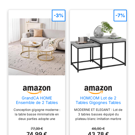
-3%
-7%
GrandCA HOME
HOMCOM Lot de 2
Ensemble de 2 Tables
Tables Gigognes Tables
Basses Rondes, Tables
Basses Carrées de Salon
Conception gigogne moderne :
MODERNE ET ELEGANT : Lot de
Gigognes de Salon
Gris
la table basse minimaliste en
3 tables basses équipé du
Modernes, Structure en
deux parties adopte une
plateau blanc imitation marbre
Métal Doré, 50 cm et 70
structure gigogne élégante,
et le piètement en métal noir. Ce
cm, en Marbre Pandora
parfaite pour les salons
mobilier d'intérieur élégant et
77,39 €
46,90 €
et Pierre Frittée
modernes ou les petites
moderne convient au salon, à la
74,99 €
43,78 €