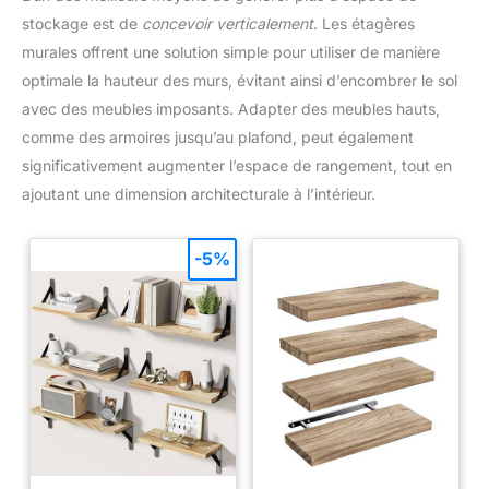
accompagnée d'un service
stockage est de
concevoir verticalement
. Les étagères
client disponible 24 h/24 et
d'une assistance technique à
murales offrent une solution simple pour utiliser de manière
vie, pour une expérience
optimale la hauteur des murs, évitant ainsi d’encombrer le sol
d'achat sereine. Pour toute
question, veuillez nous
avec des meubles imposants. Adapter des meubles hauts,
contacter par e-mail.
comme des armoires jusqu’au plafond, peut également
significativement augmenter l’espace de rangement, tout en
ajoutant une dimension architecturale à l’intérieur.
-5%