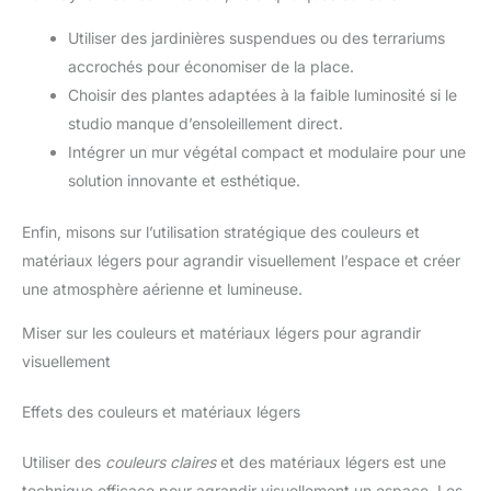
8 plantes surprises, tu bénéficieras également d’un climat
quotidien. Selon des études, 10
intérieur exceptionnel. Chaque plante de notre sélection
minutes passées dans une
Utiliser des jardinières suspendues ou des terrariums
possède des propriétés purificatrices de l’air et crée une
pièce avec de vraies plantes
accrochés pour économiser de la place.
atmosphère relaxante grâce à la production d’oxygène frais.
amélioreront votre humeur
générale. En outre, ces plantes
EXPÉDITION DES PLANTES - Nos magnifiques plantes
Choisir des plantes adaptées à la faible luminosité si le
d'intérieur avec leurs troncs
sont soigneusement emballées dans un carton d’expédition
jaunes et leurs feuilles vertes
spécial pour une livraison en toute sécurité. Une qualité
studio manque d’ensoleillement direct.
sont un atout pour votre design
supérieure livrée directement à la porte du destinataire.
intérieur Emplacement : un
Intégrer un mur végétal compact et modulaire pour une
Commande dès maintenant le lot de 8 plantes surprises et
éclairage indirect lumineux et
profite d’un air frais chez toi !
solution innovante et esthétique.
une humidité élevée sont les
meilleures conditions pour ce
grand palmier. Ce véritable
palmier peut tolérer un peu de
Enfin, misons sur l’utilisation stratégique des couleurs et
lumière directe du soleil, mais
matériaux légers pour agrandir visuellement l’espace et créer
évitez la lumière directe du
soleil intense. Veillez à ce que
une atmosphère aérienne et lumineuse.
les plantes vertes ne soient pas
exposées à des changements
brusques de température ou à
Miser sur les couleurs et matériaux légers pour agrandir
des courants d'air froids
visuellement
Effets des couleurs et matériaux légers
Utiliser des
couleurs claires
et des matériaux légers est une
technique efficace pour agrandir visuellement un espace. Les