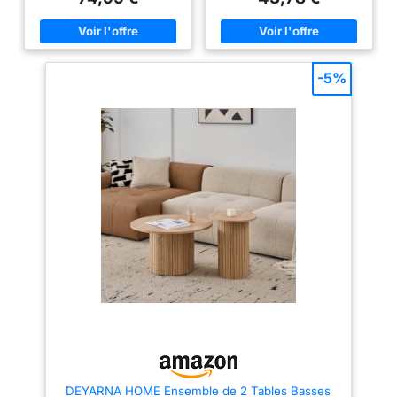
maisons Matériaux de haute
chambre, au bureau, à la salle
qualité : Le bureau est fabriqué
de réunion et à la salle de
en pierre frittée de marbre de
réception MODULABLE : Lot de
haute qualité, avec un support
2 tables basses gigognes
en métal stable, alliant texture
modulables au gré de vos
industrielle et praticité Patin
envies. Vous pourrez les
-5%
antidérapant stable : Le bas du
disposer ensemble au centre de
support métallique est équipé
votre salon ou séparément, à
d'un patin en silicone
vous de choisir GAIN DE PLACE
antidérapant, qui est stable et
: La petite table peut se glisser
n'endommage pas le sol, ce qui
sous la plus grande pour
rend le placement des objets
gagner de la place. Lot de 2
plus sûr Deux tailles : Deux
tables gigognes de salon est
tailles au choix, l'une mesure 70
idéal pour les petits espaces
cm et 50 cm de diamètre, l'autre
STABLE ET RESISTANTE : Les
80 cm et 60 cm, vous pouvez
matériaux de qualité fournissent
choisir selon vos besoins
une plate-forme stable pouvant
Montage facile : avec des
supporter un poids de 12 kg sur
accessoires complets et une
la grande table et 10 kg sur la
installation simple, une
petite table, garantissant une
personne peut rapidement
position stable sur le sol.
terminer l'installation et profiter
Coussinets au pieds afin
de la commodité d'une
d'éviter de rayer le sol
installation et d'une utilisation
SPÉCIFICATIONS : Dimensions
de la grande table : 45L x 45l x
45Hcm. Dimensions de la petite
table : 40L x 40l x 39Hcm.
Charge max. recommandée : 12
kg (grande table), 10 kg (petite
DEYARNA HOME Ensemble de 2 Tables Basses
table). Assemblage requis