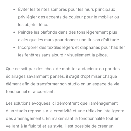
effet bois pour un rendu chaleureux et décoratif. Le panneau
projets DIY, l'organisation
arrière en fibre de polyester apporte une finition propre au dos.
d'événements ou pour rafraîchir
Éviter les teintes sombres pour les murs principaux ;
Grâce à leur format pratique, ils permettent de couvrir
instantanément n'importe quelle
rapidement une grande surface et d’obtenir un résultat
pièce.
privilégier des accents de couleur pour le mobilier ou
homogène au rendu acoustique professionnel. INSTALLATION
FACILE : Ces panneaux muraux se posent facilement selon
les objets déco.
votre projet. Vous pouvez les fixer avec de la colle ou des vis,
Peindre les plafonds dans des tons légèrement plus
ou choisir une installation sur tasseaux pour un rendu plus
structuré. Ils se découpent également pour s’adapter à votre
clairs que les murs pour donner une illusion d’altitude.
mur, à un coin TV ou à une tête de lit. SÉCURITÉ RENFORCÉE :
Le panneau arrière en fibre de polyester ignifuge constitue un
Incorporer des textiles légers et diaphanes pour habiller
vrai plus en matière de sécurité. Il permet d’aménager votre
intérieur avec davantage de sérénité, tout en conservant un
les fenêtres sans alourdir visuellement la pièce.
rendu esthétique et soigné. Sa structure stable assure une
bonne tenue du panneau une fois installé.
Que ce soit par des choix de mobilier audacieux ou par des
éclairages savamment pensés, il s’agit d’optimiser chaque
élément afin de transformer son studio en un espace de vie
fonctionnel et accueillant.
Les solutions évoquées ici démontrent que l’aménagement
d’un studio repose sur la créativité et une réflexion intelligente
des aménagements. En maximisant la fonctionnalité tout en
veillant à la fluidité et au style, il est possible de créer un