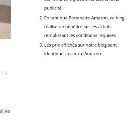
ées
lités